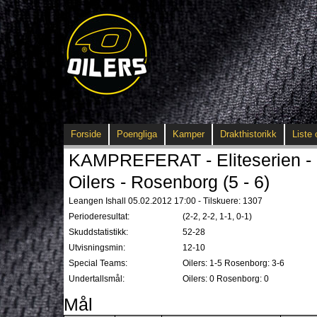
Forside
Poengliga
Kamper
Drakthistorikk
Liste 
KAMPREFERAT - Eliteserien - 
Oilers - Rosenborg (5 - 6)
Leangen Ishall 05.02.2012 17:00 - Tilskuere: 1307
Perioderesultat:
(2-2, 2-2, 1-1, 0-1)
Skuddstatistikk:
52-28
Utvisningsmin:
12-10
Special Teams:
Oilers: 1-5 Rosenborg: 3-6
Undertallsmål:
Oilers: 0 Rosenborg: 0
Mål