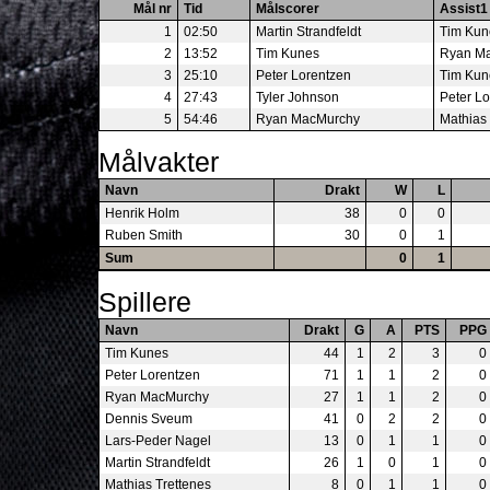
Mål nr
Tid
Målscorer
Assist1
1
02:50
Martin Strandfeldt
Tim Kun
2
13:52
Tim Kunes
Ryan M
3
25:10
Peter Lorentzen
Tim Kun
4
27:43
Tyler Johnson
Peter L
5
54:46
Ryan MacMurchy
Mathias 
Målvakter
Navn
Drakt
W
L
Henrik Holm
38
0
0
Ruben Smith
30
0
1
Sum
0
1
Spillere
Navn
Drakt
G
A
PTS
PPG
Tim Kunes
44
1
2
3
0
Peter Lorentzen
71
1
1
2
0
Ryan MacMurchy
27
1
1
2
0
Dennis Sveum
41
0
2
2
0
Lars-Peder Nagel
13
0
1
1
0
Martin Strandfeldt
26
1
0
1
0
Mathias Trettenes
8
0
1
1
0