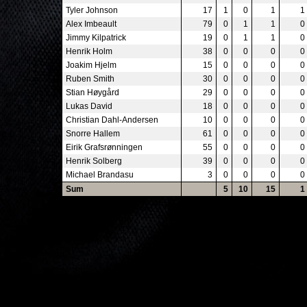
Tyler Johnson
17
1
0
1
1
Alex Imbeault
79
0
1
1
0
Jimmy Kilpatrick
19
0
1
1
0
Henrik Holm
38
0
0
0
0
Joakim Hjelm
15
0
0
0
0
Ruben Smith
30
0
0
0
0
Stian Høygård
29
0
0
0
0
Lukas David
18
0
0
0
0
Christian Dahl-Andersen
10
0
0
0
0
Snorre Hallem
61
0
0
0
0
Eirik Grafsrønningen
55
0
0
0
0
Henrik Solberg
39
0
0
0
0
Michael Brandasu
3
0
0
0
0
Sum
5
10
15
1