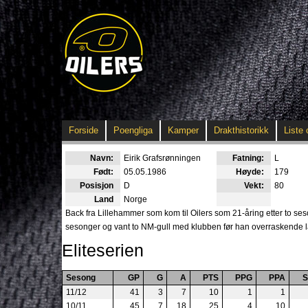
Forside
Poengliga
Kamper
Drakthistorikk
Liste 
Navn:
Eirik Grafsrønningen
Fatning:
L
Født:
05.05.1986
Høyde:
179
Posisjon
D
Vekt:
80
Land
Norge
Back fra Lillehammer som kom til Oilers som 21-åring etter to ses
sesonger og vant to NM-gull med klubben før han overraskende la 
Eliteserien
Sesong
GP
G
A
PTS
PPG
PPA
11/12
41
3
7
10
1
1
10/11
45
7
18
25
4
10