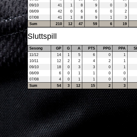
09/10
41
1
8
9
0
3
08/09
42
0
6
6
0
2
07/08
41
1
8
9
1
3
Sum
210
12
47
59
6
19
Sluttspill
Sesong
GP
G
A
PTS
PPG
PPA
S
11/12
14
1
5
6
0
1
10/11
12
2
2
4
2
1
09/10
18
0
3
3
0
1
08/09
6
0
1
1
0
0
07/08
4
0
1
1
0
0
Sum
54
3
12
15
2
3