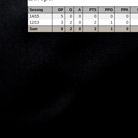
Sesong
GP
G
A
PTS
PPG
PPA
14/15
5
0
0
0
0
0
12/13
3
2
0
2
1
0
Sum
8
2
0
2
1
0