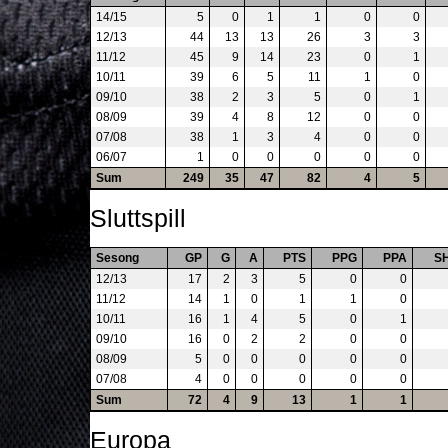
14/15
5
0
1
1
0
0
12/13
44
13
13
26
3
3
11/12
45
9
14
23
0
1
10/11
39
6
5
11
1
0
09/10
38
2
3
5
0
1
08/09
39
4
8
12
0
0
07/08
38
1
3
4
0
0
06/07
1
0
0
0
0
0
Sum
249
35
47
82
4
5
Sluttspill
Sesong
GP
G
A
PTS
PPG
PPA
S
12/13
17
2
3
5
0
0
11/12
14
1
0
1
1
0
10/11
16
1
4
5
0
1
09/10
16
0
2
2
0
0
08/09
5
0
0
0
0
0
07/08
4
0
0
0
0
0
Sum
72
4
9
13
1
1
Europa