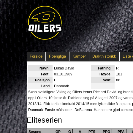
Forside
Poengliga
Kamper
Drakthistorikk
Liste 
Navn:
Lukas David
Fatning:
R
Født:
03.10.1989
Høyde:
181
Posisjon
F
Vekt:
86
Land
Danmark
Sønn av tidligere Viking og Oilers trener Richard David, og bro
opp i Oilers’ 10 første år. Etablerte seg på A-laget i 2007 og var me
2013/14. Fikk korttidskontrakt 2014/15 men lyktes ikke å ta plas
Danmark. Første målscorer i DnB arena. Har senere gjort comebac
Eliteserien
Sesong
GP
G
A
PTS
PPG
PPA