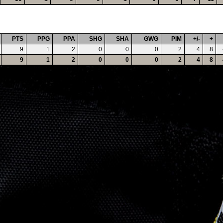
PTS
PPG
PPA
SHG
SHA
GWG
PIM
+/-
+
9
1
2
0
0
0
2
4
8
9
1
2
0
0
0
2
4
8