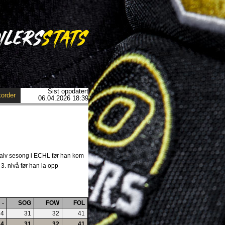
Sist oppdatert
order
06.04.2026 18:39
 halv sesong i ECHL før han kom
3. nivå før han la opp
-
SOG
FOW
FOL
4
31
32
41
4
31
32
41