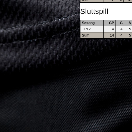
Sluttspill
Sesong
GP
G
A
11/12
14
4
5
Sum
14
4
5