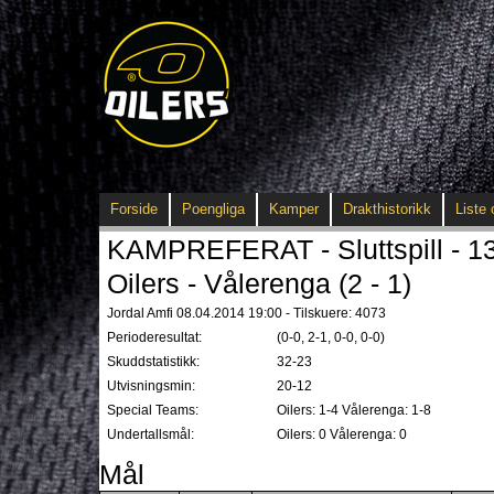
Forside
Poengliga
Kamper
Drakthistorikk
Liste 
KAMPREFERAT - Sluttspill - 1
Oilers - Vålerenga (2 - 1)
Jordal Amfi 08.04.2014 19:00 - Tilskuere: 4073
Perioderesultat:
(0-0, 2-1, 0-0, 0-0)
Skuddstatistikk:
32-23
Utvisningsmin:
20-12
Special Teams:
Oilers: 1-4 Vålerenga: 1-8
Undertallsmål:
Oilers: 0 Vålerenga: 0
Mål