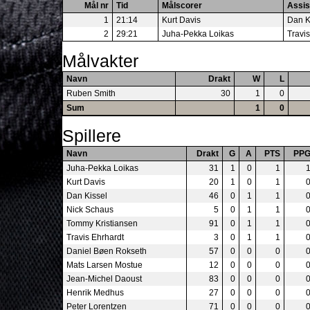
Mål nr
Tid
Målscorer
Assis
1
21:14
Kurt Davis
Dan K
2
29:21
Juha-Pekka Loikas
Travi
Målvakter
Navn
Drakt
W
L
Ruben Smith
30
1
0
Sum
1
0
Spillere
Navn
Drakt
G
A
PTS
PP
Juha-Pekka Loikas
31
1
0
1
Kurt Davis
20
1
0
1
Dan Kissel
46
0
1
1
Nick Schaus
5
0
1
1
Tommy Kristiansen
91
0
1
1
Travis Ehrhardt
3
0
1
1
Daniel Bøen Rokseth
57
0
0
0
Mats Larsen Mostue
12
0
0
0
Jean-Michel Daoust
83
0
0
0
Henrik Medhus
27
0
0
0
Peter Lorentzen
71
0
0
0