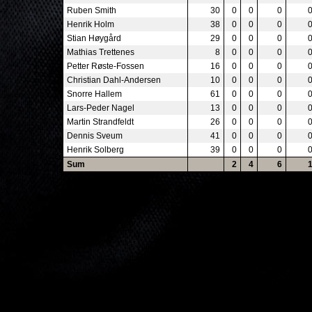
Ruben Smith
30
0
0
0
Henrik Holm
38
0
0
0
Stian Høygård
29
0
0
0
Mathias Trettenes
8
0
0
0
Petter Røste-Fossen
16
0
0
0
Christian Dahl-Andersen
10
0
0
0
Snorre Hallem
61
0
0
0
Lars-Peder Nagel
13
0
0
0
Martin Strandfeldt
26
0
0
0
Dennis Sveum
41
0
0
0
Henrik Solberg
39
0
0
0
Sum
2
4
6