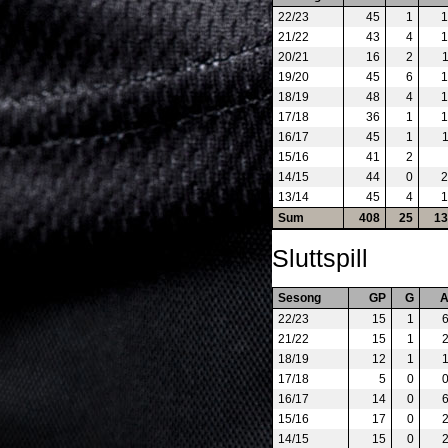
22/23
45
1
1
21/22
43
4
1
20/21
16
2
19/20
45
6
1
18/19
48
4
1
17/18
36
1
1
16/17
45
1
15/16
41
2
14/15
44
0
2
13/14
45
4
1
Sum
408
25
13
Sluttspill
Sesong
GP
G
22/23
15
1
21/22
15
1
18/19
12
1
17/18
5
0
16/17
14
0
15/16
17
0
14/15
15
0