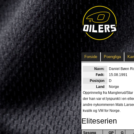
Forside
Poengliga
Ka
Navn:
Daniel Bøen R
Født:
15.08.1991
Posisjon
D
Land
Norge
Opprinnelig fra Manglerud/Star 
der han var et lyspunkt i en e
andre nykommeren Mats Larsen M
kvalik og VM for Norge.
Eliteserien
Sesong
GP
G