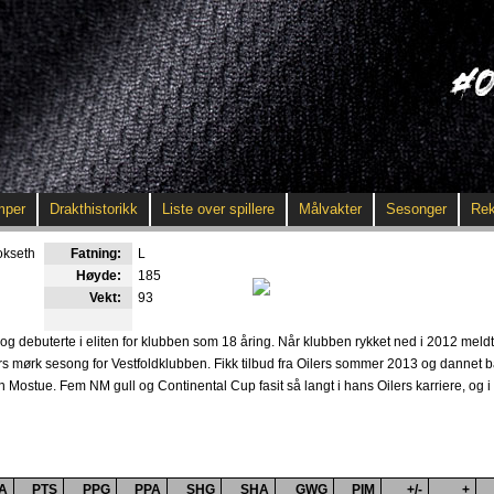
mper
Drakthistorikk
Liste over spillere
Målvakter
Sesonger
Rek
okseth
Fatning:
L
Høyde:
185
Vekt:
93
og debuterte i eliten for klubben som 18 åring. Når klubben rykket ned i 2012 meld
llers mørk sesong for Vestfoldklubben. Fikk tilbud fra Oilers sommer 2013 og danne
ostue. Fem NM gull og Continental Cup fasit så langt i hans Oilers karriere, og i
A
PTS
PPG
PPA
SHG
SHA
GWG
PIM
+/-
+