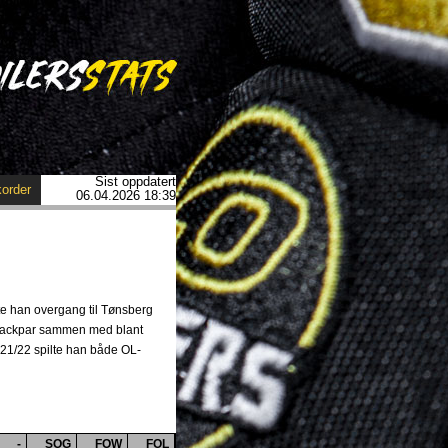
Sist oppdatert
order
06.04.2026 18:39
te han overgang til Tønsberg
t backpar sammen med blant
 21/22 spilte han både OL-
-
SOG
FOW
FOL