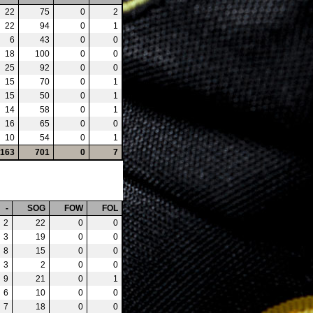
22
75
0
2
22
94
0
1
6
43
0
0
18
100
0
0
25
92
0
0
15
70
0
1
15
50
0
1
14
58
0
1
16
65
0
0
10
54
0
1
163
701
0
7
-
SOG
FOW
FOL
2
22
0
0
3
19
0
0
8
15
0
0
3
2
0
0
9
21
0
1
6
10
0
0
7
18
0
0