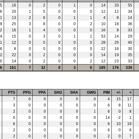
5
16
0
2
0
1
0
14
33
55
6
20
1
5
0
0
0
12
12
34
11
13
2
6
0
1
1
4
8
14
9
25
3
8
0
0
2
10
18
36
2
16
1
4
0
0
0
16
8
33
4
15
0
3
0
1
1
53
14
29
11
12
0
0
0
0
0
28
25
40
6
8
0
0
0
0
0
22
16
30
2
22
0
2
0
0
0
14
19
35
0
14
0
2
0
0
2
12
23
33
6
161
7
32
0
3
6
185
176
339
A
PTS
PPG
PPA
SHG
SHA
GWG
PIM
+/-
+
6
7
0
0
0
0
0
4
15
17
2
3
0
0
0
0
0
6
8
11
1
2
0
0
0
0
1
6
0
8
0
0
0
0
0
0
0
14
-2
1
6
6
0
0
0
0
0
6
10
19
2
2
0
0
0
0
0
6
0
6
2
2
0
0
0
0
0
2
0
7