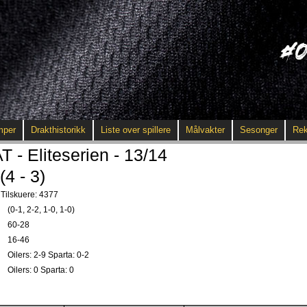
mper
Drakthistorikk
Liste over spillere
Målvakter
Sesonger
Rek
 Eliteserien - 13/14
(4 - 3)
Tilskuere: 4377
(0-1, 2-2, 1-0, 1-0)
60-28
16-46
Oilers: 2-9 Sparta: 0-2
Oilers: 0 Sparta: 0