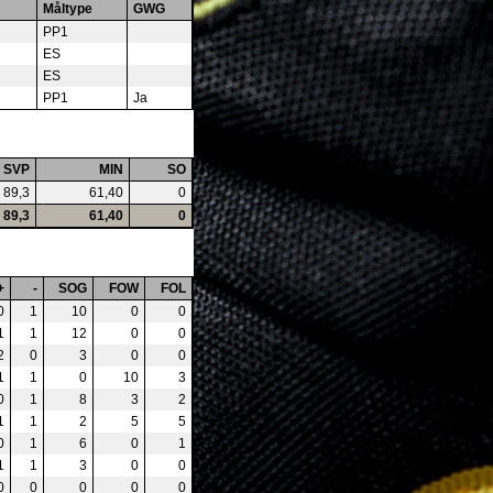
Måltype
GWG
PP1
ES
ES
PP1
Ja
SVP
MIN
SO
89,3
61,40
0
89,3
61,40
0
+
-
SOG
FOW
FOL
0
1
10
0
0
1
1
12
0
0
2
0
3
0
0
1
1
0
10
3
0
1
8
3
2
1
1
2
5
5
0
1
6
0
1
1
1
3
0
0
0
0
0
0
0