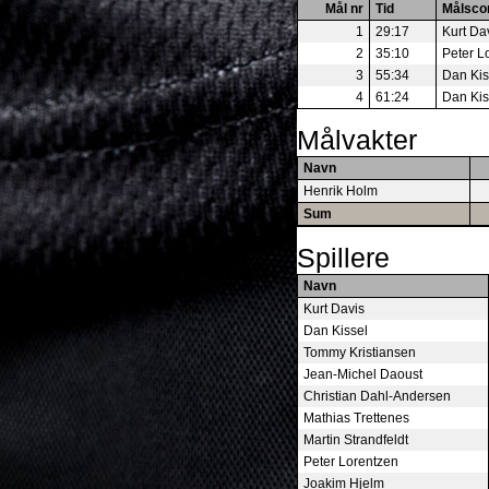
Mål nr
Tid
Målsco
1
29:17
Kurt Da
2
35:10
Peter L
3
55:34
Dan Kis
4
61:24
Dan Kis
Målvakter
Navn
Henrik Holm
Sum
Spillere
Navn
Kurt Davis
Dan Kissel
Tommy Kristiansen
Jean-Michel Daoust
Christian Dahl-Andersen
Mathias Trettenes
Martin Strandfeldt
Peter Lorentzen
Joakim Hjelm