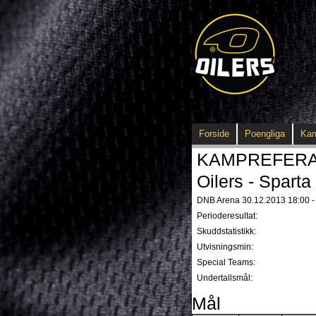
Forside
Poengliga
Ka
KAMPREFERAT -
Oilers - Sparta 
DNB Arena 30.12.2013 18:00 - 
Perioderesultat:
Skuddstatistikk:
Utvisningsmin:
Special Teams:
Undertallsmål:
Mål