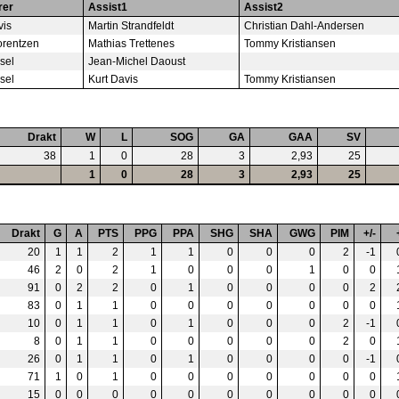
rer
Assist1
Assist2
vis
Martin Strandfeldt
Christian Dahl-Andersen
orentzen
Mathias Trettenes
Tommy Kristiansen
sel
Jean-Michel Daoust
sel
Kurt Davis
Tommy Kristiansen
Drakt
W
L
SOG
GA
GAA
SV
38
1
0
28
3
2,93
25
1
0
28
3
2,93
25
Drakt
G
A
PTS
PPG
PPA
SHG
SHA
GWG
PIM
+/-
20
1
1
2
1
1
0
0
0
2
-1
46
2
0
2
1
0
0
0
1
0
0
91
0
2
2
0
1
0
0
0
0
2
83
0
1
1
0
0
0
0
0
0
0
10
0
1
1
0
1
0
0
0
2
-1
8
0
1
1
0
0
0
0
0
2
0
26
0
1
1
0
1
0
0
0
0
-1
71
1
0
1
0
0
0
0
0
0
0
15
0
0
0
0
0
0
0
0
0
0