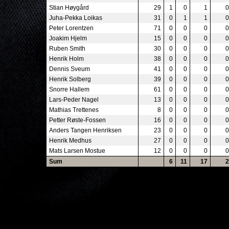
Stian Høygård
29
1
0
1
0
Juha-Pekka Loikas
31
0
1
1
0
Peter Lorentzen
71
0
0
0
0
Joakim Hjelm
15
0
0
0
0
Ruben Smith
30
0
0
0
0
Henrik Holm
38
0
0
0
0
Dennis Sveum
41
0
0
0
0
Henrik Solberg
39
0
0
0
0
Snorre Hallem
61
0
0
0
0
Lars-Peder Nagel
13
0
0
0
0
Mathias Trettenes
8
0
0
0
0
Petter Røste-Fossen
16
0
0
0
0
Anders Tangen Henriksen
23
0
0
0
0
Henrik Medhus
27
0
0
0
0
Mats Larsen Mostue
12
0
0
0
0
Sum
6
11
17
2