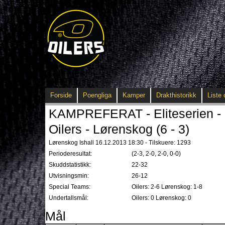
Forside
Poengliga
Kamper
Drakthistorikk
Liste 
KAMPREFERAT - Eliteserien - 
Oilers - Lørenskog (6 - 3)
Lørenskog Ishall 16.12.2013 18:30 - Tilskuere: 1293
Perioderesultat:
(2-3, 2-0, 2-0, 0-0)
Skuddstatistikk:
22-32
Utvisningsmin:
26-12
Special Teams:
Oilers: 2-6 Lørenskog: 1-8
Undertallsmål:
Oilers: 0 Lørenskog: 0
Mål