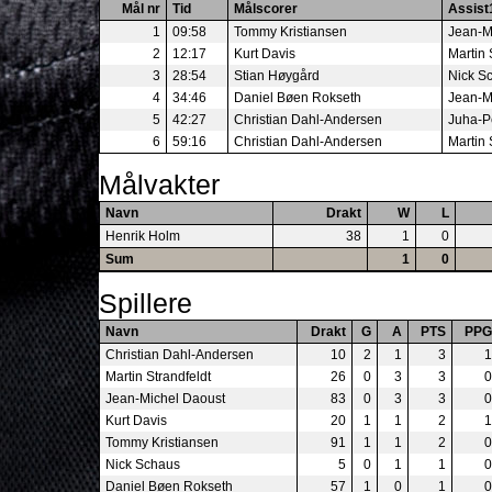
Mål nr
Tid
Målscorer
Assist
1
09:58
Tommy Kristiansen
Jean-M
2
12:17
Kurt Davis
Martin 
3
28:54
Stian Høygård
Nick S
4
34:46
Daniel Bøen Rokseth
Jean-M
5
42:27
Christian Dahl-Andersen
Juha-P
6
59:16
Christian Dahl-Andersen
Martin 
Målvakter
Navn
Drakt
W
L
Henrik Holm
38
1
0
Sum
1
0
Spillere
Navn
Drakt
G
A
PTS
PPG
Christian Dahl-Andersen
10
2
1
3
1
Martin Strandfeldt
26
0
3
3
0
Jean-Michel Daoust
83
0
3
3
0
Kurt Davis
20
1
1
2
1
Tommy Kristiansen
91
1
1
2
0
Nick Schaus
5
0
1
1
0
Daniel Bøen Rokseth
57
1
0
1
0