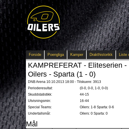
Forside
Poengliga
Kamper
Drakthistorikk
Liste 
KAMPREFERAT - Eliteserien - 
Oilers - Sparta (1 - 0)
DNB Arena 10.10.2013 18:00 - Tilskuere: 3913
Perioderesultat:
(0-0, 0-0, 1-0, 0-0)
Skuddstatistikk:
44-15
Utvisningsmin:
16-44
Special Teams:
Oilers: 1-8 Sparta: 0-6
Undertallsmål:
Oilers: 0 Sparta: 0
Mål