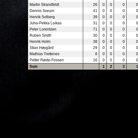
Martin Strandfeldt
26
0
0
0
Dennis Sveum
41
0
0
0
Henrik Solberg
39
0
0
0
Juha-Pekka Loikas
31
0
0
0
Peter Lorentzen
71
0
0
0
Ruben Smith
30
0
0
0
Henrik Holm
38
0
0
0
Stian Høygård
29
0
0
0
Mathias Trettenes
8
0
0
0
Petter Røste-Fossen
16
0
0
0
Sum
1
2
3