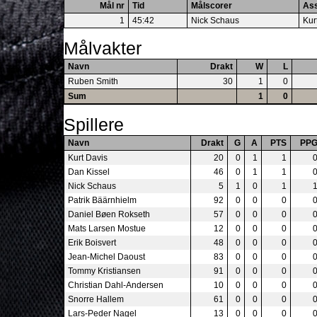
Mål nr
Tid
Målscorer
Ass
1
45:42
Nick Schaus
Kur
Målvakter
Navn
Drakt
W
L
Ruben Smith
30
1
0
Sum
1
0
Spillere
Navn
Drakt
G
A
PTS
PP
Kurt Davis
20
0
1
1
Dan Kissel
46
0
1
1
Nick Schaus
5
1
0
1
Patrik Bäärnhielm
92
0
0
0
Daniel Bøen Rokseth
57
0
0
0
Mats Larsen Mostue
12
0
0
0
Erik Boisvert
48
0
0
0
Jean-Michel Daoust
83
0
0
0
Tommy Kristiansen
91
0
0
0
Christian Dahl-Andersen
10
0
0
0
Snorre Hallem
61
0
0
0
Lars-Peder Nagel
13
0
0
0