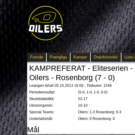
Forside
Poengliga
Kamper
Drakthistorikk
Liste 
KAMPREFERAT - Eliteserien - 
Oilers - Rosenborg (7 - 0)
Leangen Ishall 05.10.2013 16:00 - Tilskuere: 1546
Perioderesultat:
(5-0, 1-0, 1-0, 0-0)
Skuddstatistikk:
53-17
Utvisningsmin:
10-10
Special Teams:
Oilers: 1-3 Rosenborg: 0-3
Undertallsmål:
Oilers: 0 Rosenborg: 0
Mål