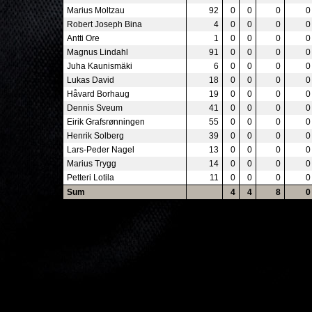
Marius Moltzau
92
0
0
0
0
Robert Joseph Bina
4
0
0
0
0
Antti Ore
1
0
0
0
0
Magnus Lindahl
91
0
0
0
0
Juha Kaunismäki
6
0
0
0
0
Lukas David
18
0
0
0
0
Håvard Borhaug
19
0
0
0
0
Dennis Sveum
41
0
0
0
0
Eirik Grafsrønningen
55
0
0
0
0
Henrik Solberg
39
0
0
0
0
Lars-Peder Nagel
13
0
0
0
0
Marius Trygg
14
0
0
0
0
Petteri Lotila
11
0
0
0
0
Sum
4
4
8
0