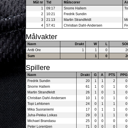
Mål nr
Tid
Målscorer
As
1
09:17
Snorre Hallem
To
2
10:21
Fredrik Sundin
3
21:13
Martin Strandfeldt
Mi
4
57:41
Christian Dahl-Andersen
Fr
Målvakter
Navn
Drakt
W
L
SO
Antti Ore
1
1
0
2
Sum
1
0
2
Spillere
Navn
Drakt
G
A
PTS
PPG
Fredrik Sundin
20
1
1
2
0
Snorre Hallem
61
1
0
1
0
Martin Strandfeldt
26
1
0
1
0
Christian Dahl-Andersen
10
1
0
1
0
Topi Lehtonen
24
0
1
1
0
Mika Suoraniemi
17
0
1
1
0
Juha-Pekka Loikas
29
0
1
1
0
Michael Brandasu
25
0
0
0
0
Peter Lorentzen
71
0
0
0
0