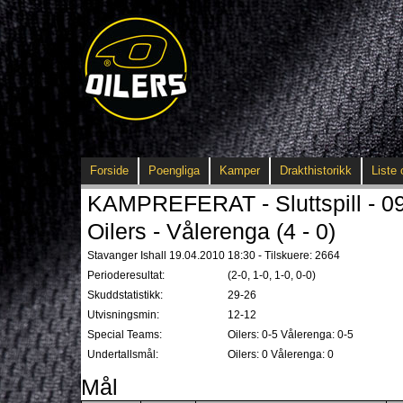
Forside
Poengliga
Kamper
Drakthistorikk
Liste 
KAMPREFERAT - Sluttspill - 0
Oilers - Vålerenga (4 - 0)
Stavanger Ishall 19.04.2010 18:30 - Tilskuere: 2664
Perioderesultat:
(2-0, 1-0, 1-0, 0-0)
Skuddstatistikk:
29-26
Utvisningsmin:
12-12
Special Teams:
Oilers: 0-5 Vålerenga: 0-5
Undertallsmål:
Oilers: 0 Vålerenga: 0
Mål