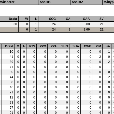
Målscorer
Assist1
Assist2
Måltyp
Drakt
W
L
SOG
GA
GAA
SV
30
0
1
24
3
3,00
21
0
1
24
3
3,00
21
Drakt
G
A
PTS
PPG
PPA
SHG
SHA
GWG
PIM
+/-
10
0
0
0
0
0
0
0
0
0
-1
41
0
0
0
0
0
0
0
0
2
0
39
0
0
0
0
0
0
0
0
0
-2
71
0
0
0
0
0
0
0
0
0
-1
30
0
0
0
0
0
0
0
0
0
0
44
0
0
0
0
0
0
0
0
0
-2
38
0
0
0
0
0
0
0
0
0
0
46
0
0
0
0
0
0
0
0
0
0
21
0
0
0
0
0
0
0
0
0
0
12
0
0
0
0
0
0
0
0
0
0
23
0
0
0
0
0
0
0
0
0
0
27
0
0
0
0
0
0
0
0
0
0
91
0
0
0
0
0
0
0
0
4
0