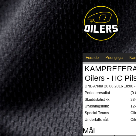
Forside
Poengliga
Ka
KAMPREFERAT 
Oilers - HC Pils
DNB Arena 20.08.2016 18:00 - 
Perioderesultat:
(0-
Skuddstatistikk:
23
Utvisningsmin:
12
Special Teams:
Oil
Undertallsmål:
Oil
Mål