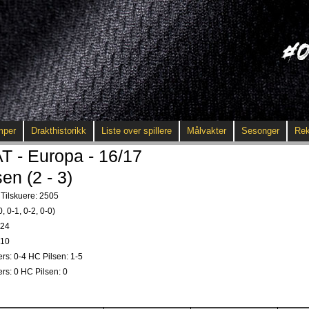
mper
Drakthistorikk
Liste over spillere
Målvakter
Sesonger
Rek
- Europa - 16/17
en (2 - 3)
Tilskuere: 2505
0, 0-1, 0-2, 0-0)
-24
-10
ers: 0-4 HC Pilsen: 1-5
ers: 0 HC Pilsen: 0