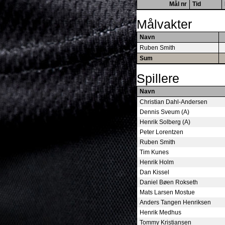
Mål nr
Tid
Målvakter
Navn
Ruben Smith
Sum
Spillere
Navn
Christian Dahl-Andersen
Dennis Sveum (A)
Henrik Solberg (A)
Peter Lorentzen
Ruben Smith
Tim Kunes
Henrik Holm
Dan Kissel
Daniel Bøen Rokseth
Mats Larsen Mostue
Anders Tangen Henriksen
Henrik Medhus
Tommy Kristiansen