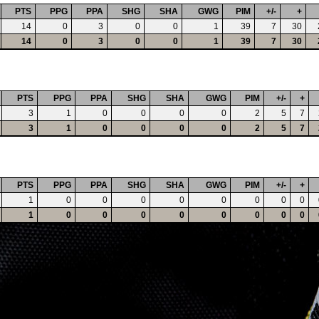
PTS
PPG
PPA
SHG
SHA
GWG
PIM
+/-
+
14
0
3
0
0
1
39
7
30
14
0
3
0
0
1
39
7
30
PTS
PPG
PPA
SHG
SHA
GWG
PIM
+/-
+
3
1
0
0
0
0
2
5
7
3
1
0
0
0
0
2
5
7
PTS
PPG
PPA
SHG
SHA
GWG
PIM
+/-
+
1
0
0
0
0
0
0
0
0
1
0
0
0
0
0
0
0
0