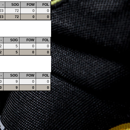
-
SOG
FOW
FOL
23
72
0
0
23
72
0
0
-
SOG
FOW
FOL
2
5
0
0
2
5
0
0
-
SOG
FOW
FOL
0
9
0
0
0
9
0
0