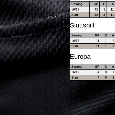
Sesong
GP
G
A
16/17
42
3
11
Sum
42
3
11
Sluttspill
Sesong
GP
G
A
16/17
11
1
2
Sum
11
1
2
Europa
Sesong
GP
G
A
16/17
4
0
1
Sum
4
0
1