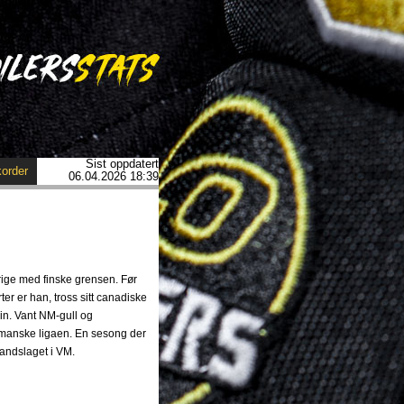
Sist oppdatert
order
06.04.2026 18:39
rige med finske grensen. Før
ter er han, tross sitt canadiske
ein. Vant NM-gull og
omanske ligaen. En sesong der
landslaget i VM.