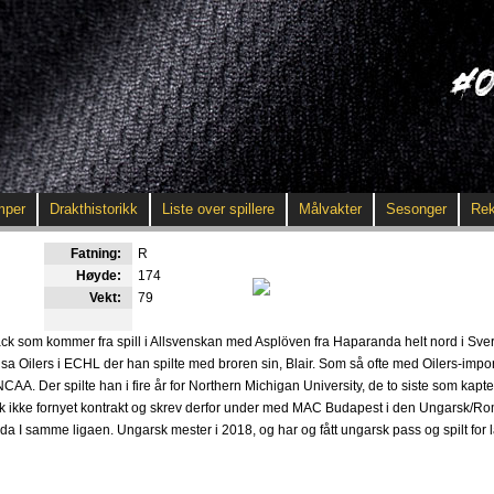
mper
Drakthistorikk
Liste over spillere
Målvakter
Sesonger
Rek
Fatning:
R
Høyde:
174
Vekt:
79
ack som kommer fra spill i Allsvenskan med Asplöven fra Haparanda helt nord i Sve
Tulsa Oilers i ECHL der han spilte med broren sin, Blair. Som så ofte med Oilers-impor
CAA. Der spilte han i fire år for Northern Michigan University, de to siste som kapt
kk ikke fornyet kontrakt og skrev derfor under med MAC Budapest i den Ungarsk/R
uda I samme ligaen. Ungarsk mester i 2018, og har og fått ungarsk pass og spilt for 