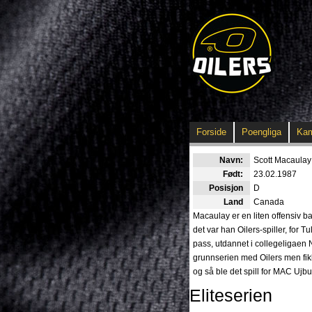
Forside
Poengliga
Ka
Navn:
Scott Macaulay
Født:
23.02.1987
Posisjon
D
Land
Canada
Macaulay er en liten offensiv b
det var han Oilers-spiller, for 
pass, utdannet i collegeligaen N
grunnserien med Oilers men fi
og så ble det spill for MAC Ujb
Eliteserien