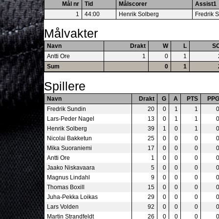
Mål nr
Tid
Målscorer
Assist1
1
44:00
Henrik Solberg
Fredrik 
Målvakter
Navn
Drakt
W
L
S
Antti Ore
1
0
1
Sum
0
1
Spillere
Navn
Drakt
G
A
PTS
PP
Fredrik Sundin
20
0
1
1
Lars-Peder Nagel
13
0
1
1
Henrik Solberg
39
1
0
1
Nicolai Bakketun
25
0
0
0
Mika Suoraniemi
17
0
0
0
Antti Ore
1
0
0
0
Jaako Niskavaara
5
0
0
0
Magnus Lindahl
9
0
0
0
Thomas Boxill
15
0
0
0
Juha-Pekka Loikas
29
0
0
0
Lars Volden
92
0
0
0
Martin Strandfeldt
26
0
0
0