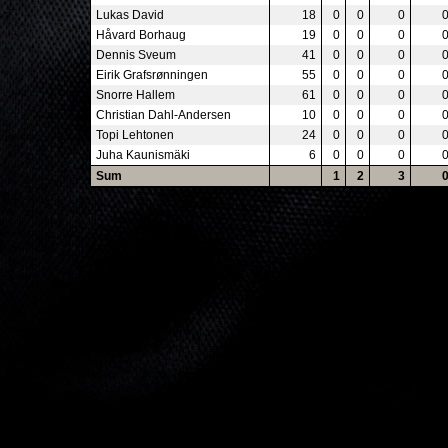
Lukas David
18
0
0
0
Håvard Borhaug
19
0
0
0
Dennis Sveum
41
0
0
0
Eirik Grafsrønningen
55
0
0
0
Snorre Hallem
61
0
0
0
Christian Dahl-Andersen
10
0
0
0
Topi Lehtonen
24
0
0
0
Juha Kaunismäki
6
0
0
0
Sum
1
2
3