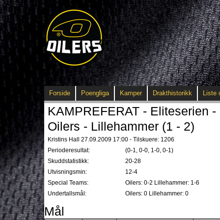
Forside
Poengliga
Kamper
Drakthistorikk
Liste 
KAMPREFERAT - Eliteserien - 
Oilers - Lillehammer (1 - 2)
Kristins Hall 27.09.2009 17:00 - Tilskuere: 1206
Perioderesultat:
(0-1, 0-0, 1-0, 0-1)
Skuddstatistikk:
20-28
Utvisningsmin:
12-4
Special Teams:
Oilers: 0-2 Lillehammer: 1-6
Undertallsmål:
Oilers: 0 Lillehammer: 0
Mål