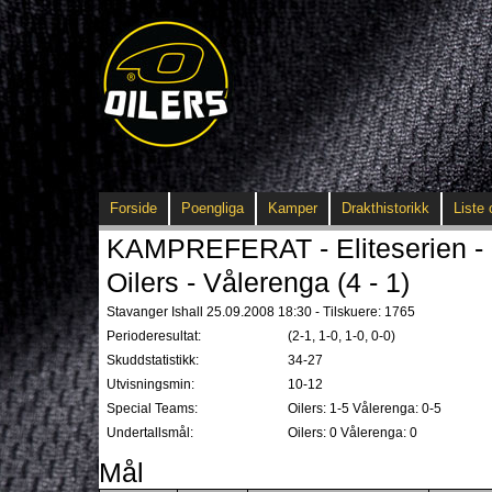
Forside
Poengliga
Kamper
Drakthistorikk
Liste 
KAMPREFERAT - Eliteserien - 
Oilers - Vålerenga (4 - 1)
Stavanger Ishall 25.09.2008 18:30 - Tilskuere: 1765
Perioderesultat:
(2-1, 1-0, 1-0, 0-0)
Skuddstatistikk:
34-27
Utvisningsmin:
10-12
Special Teams:
Oilers: 1-5 Vålerenga: 0-5
Undertallsmål:
Oilers: 0 Vålerenga: 0
Mål