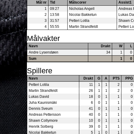
Mål nr
Tid
Målscorer
Assist1
1
09:27
Nicholas Angell
Andreas 
2
13:58
Nicolai Bakketun
Lukas Da
3
31:57
Petteri Lotila
Shawn Co
4
55:55
Martin Strandfeldt
Petteri Lo
Målvakter
Navn
Drakt
W
L
Andre Lysenstøen
34
1
0
Sum
1
0
Spillere
Navn
Drakt
G
A
PTS
PPG
Petteri Lotila
11
1
1
2
0
Martin Strandfeldt
26
1
1
2
0
Lukas David
18
0
1
1
0
Juha Kaunismäki
6
0
1
1
0
Dennis Sveum
41
0
1
1
0
Andreas Pettersson
40
0
1
1
0
Shawn Collymore
10
0
1
1
0
Henrik Solberg
39
0
1
1
0
Nicolai Bakketun
5
1
0
1
0