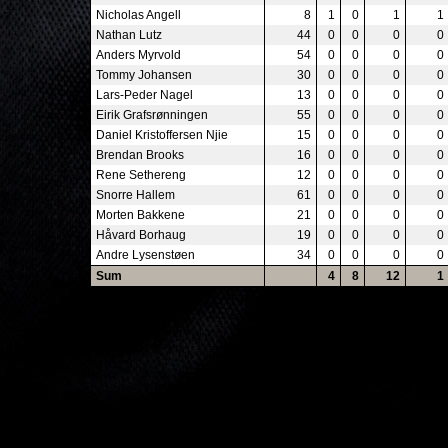
Nicholas Angell
8
1
0
1
1
Nathan Lutz
44
0
0
0
0
Anders Myrvold
54
0
0
0
0
Tommy Johansen
30
0
0
0
0
Lars-Peder Nagel
13
0
0
0
0
Eirik Grafsrønningen
55
0
0
0
0
Daniel Kristoffersen Njie
15
0
0
0
0
Brendan Brooks
16
0
0
0
0
Rene Sethereng
12
0
0
0
0
Snorre Hallem
61
0
0
0
0
Morten Bakkene
21
0
0
0
0
Håvard Borhaug
19
0
0
0
0
Andre Lysenstøen
34
0
0
0
0
Sum
4
8
12
1