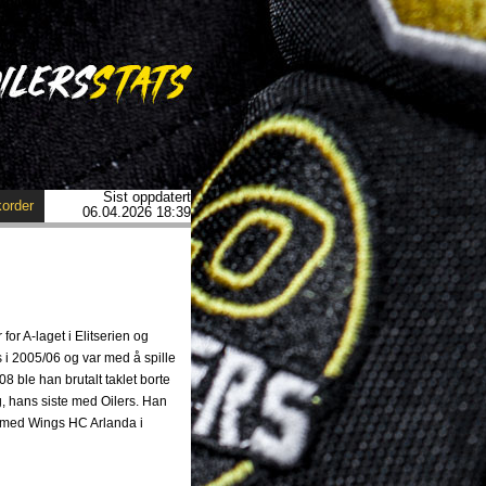
Sist oppdatert
order
06.04.2026 18:39
for A-laget i Elitserien og
 i 2005/06 og var med å spille
/08 ble han brutalt taklet borte
g, hans siste med Oilers. Han
ck med Wings HC Arlanda i