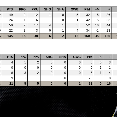
A
PTS
PPG
PPA
SHG
SHA
GWG
PIM
+/-
+
2
49
9
12
1
0
5
32
5
36
7
24
1
6
1
0
1
42
15
33
1
50
2
17
4
1
3
52
16
44
5
22
3
3
0
1
4
34
-1
23
5
145
15
38
6
2
13
160
35
136
A
PTS
PPG
PPA
SHG
SHA
GWG
PIM
+/-
+
3
4
1
2
0
0
0
6
0
3
0
0
0
0
0
0
0
0
1
1
3
8
3
2
0
0
0
6
-1
4
5
9
1
1
0
0
1
20
0
8
1
21
5
5
0
0
1
32
0
16