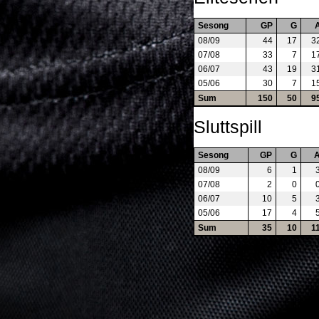
Sesong
GP
G
08/09
44
17
3
07/08
33
7
1
06/07
43
19
3
05/06
30
7
1
Sum
150
50
9
Sluttspill
Sesong
GP
G
08/09
6
1
07/08
2
0
06/07
10
5
05/06
17
4
Sum
35
10
1