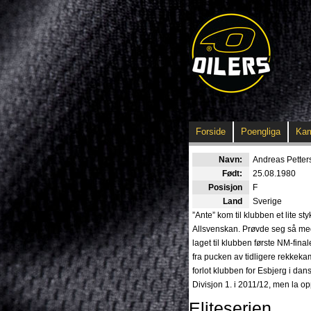
Forside
Poengliga
Ka
Navn:
Andreas Petter
Født:
25.08.1980
Posisjon
F
Land
Sverige
”Ante” kom til klubben et lite s
Allsvenskan. Prøvde seg så med
laget til klubben første NM-final
fra pucken av tidligere rekkeka
forlot klubben for Esbjerg i da
Divisjon 1. i 2011/12, men la o
Eliteserien