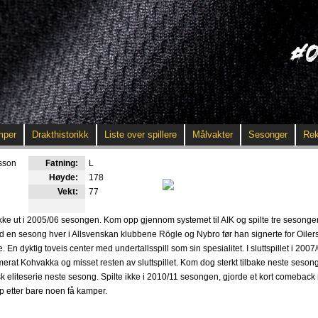
mper
Drakthistorikk
Liste over spillere
Målvakter
Sesonger
Rek
sson
Fatning:
L
Høyde:
178
Vekt:
77
tykke ut i 2005/06 sesongen. Kom opp gjennom systemet til AIK og spilte tre sesonger 
 en sesong hver i Allsvenskan klubbene Rögle og Nybro før han signerte for Oilers
e. En dyktig toveis center med undertallsspill som sin spesialitet. I sluttspillet i 2007
merat Kohvakka og misset resten av sluttspillet. Kom dog sterkt tilbake neste seson
nsk eliteserie neste sesong. Spilte ikke i 2010/11 sesongen, gjorde et kort comeba
pp etter bare noen få kamper.