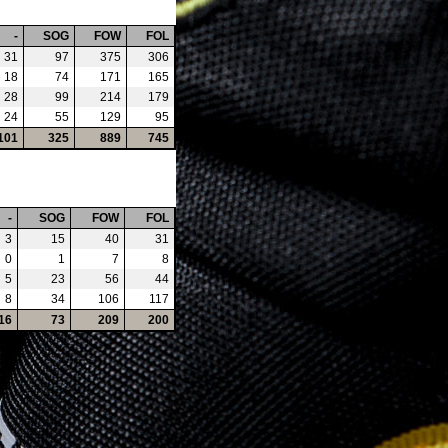
-
SOG
FOW
FOL
31
97
375
306
18
74
171
165
28
99
214
179
24
55
129
95
101
325
889
745
-
SOG
FOW
FOL
3
15
40
31
0
1
7
8
5
23
56
44
8
34
106
117
16
73
209
200