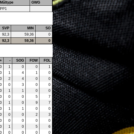
Måltype
GWG
PP1
SVP
MIN
SO
92,3
59,36
0
92,3
59,36
0
+
-
SOG
FOW
FOL
0
1
0
0
1
0
1
4
1
0
0
2
4
0
0
0
0
3
0
0
0
1
1
0
0
0
0
0
5
7
0
1
0
9
7
0
1
1
0
0
0
0
0
2
3
0
0
0
0
0
0
1
0
5
6
0
0
0
0
0