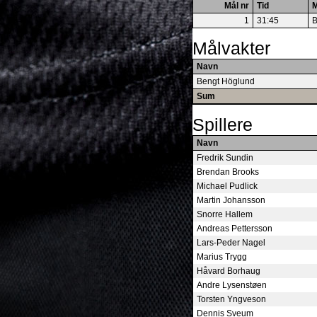
Mål nr
Tid
M
1
31:45
B
Målvakter
Navn
Bengt Höglund
Sum
Spillere
Navn
Fredrik Sundin
Brendan Brooks
Michael Pudlick
Martin Johansson
Snorre Hallem
Andreas Pettersson
Lars-Peder Nagel
Marius Trygg
Håvard Borhaug
Andre Lysenstøen
Torsten Yngveson
Dennis Sveum