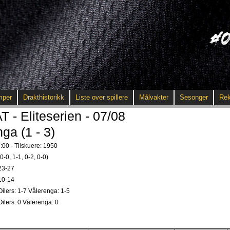
mper
Drakthistorikk
Liste over spillere
Målvakter
Sesonger
Rek
 Eliteserien - 07/08
nga (1 - 3)
:00 - Tilskuere: 1950
(0-0, 1-1, 0-2, 0-0)
23-27
10-14
Oilers: 1-7 Vålerenga: 1-5
Oilers: 0 Vålerenga: 0