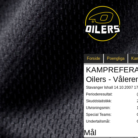
Forside
Poengliga
Ka
KAMPREFERAT -
Oilers - Vålere
Stavanger Ishall 14.10.2007 17
Perioderesultat:
Skuddstatistikk:
Utvisningsmin:
Special Teams:
Undertallsmål:
Mål