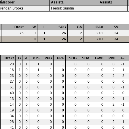
ålscorer
Assist1
Assist2
rendan Brooks
Fredrik Sundin
Drakt
W
L
SOG
GA
GAA
SV
75
0
1
26
2
2,02
24
0
1
26
2
2,02
24
Drakt
G
A
PTS
PPG
PPA
SHG
SHA
GWG
PIM
+/-
20
0
1
1
0
1
0
0
0
0
-1
16
1
0
1
1
0
0
0
0
2
-1
23
0
0
0
0
0
0
0
0
2
-2
27
0
0
0
0
0
0
0
0
0
0
61
0
0
0
0
0
0
0
0
0
-1
40
0
0
0
0
0
0
0
0
2
0
13
0
0
0
0
0
0
0
0
0
-1
14
0
0
0
0
0
0
0
0
2
-1
19
0
0
0
0
0
0
0
0
0
0
34
0
0
0
0
0
0
0
0
0
0
28
0
0
0
0
0
0
0
0
2
-1
41
0
0
0
0
0
0
0
0
0
0