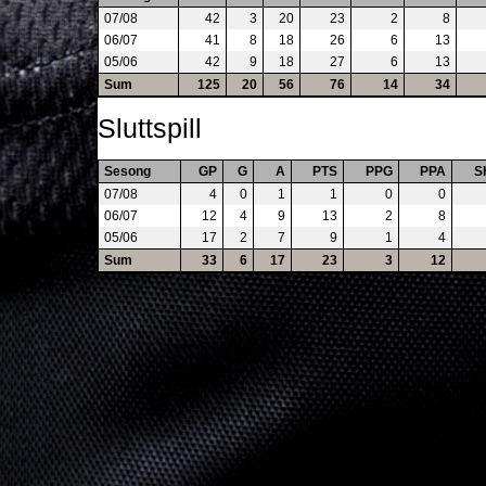
07/08
42
3
20
23
2
8
06/07
41
8
18
26
6
13
05/06
42
9
18
27
6
13
Sum
125
20
56
76
14
34
Sluttspill
Sesong
GP
G
A
PTS
PPG
PPA
S
07/08
4
0
1
1
0
0
06/07
12
4
9
13
2
8
05/06
17
2
7
9
1
4
Sum
33
6
17
23
3
12