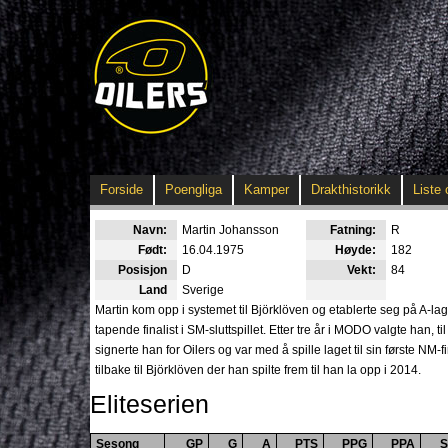
Forside
Poengliga
Kamper
Drakthistorikk
Liste 
Navn:
Martin Johansson
Fatning:
R
Født:
16.04.1975
Høyde:
182
Posisjon
D
Vekt:
84
Land
Sverige
Martin kom opp i systemet til Björklöven og etablerte seg på A-lag
tapende finalist i SM-sluttspillet. Etter tre år i MODO valgte han, til
signerte han for Oilers og var med å spille laget til sin første NM
tilbake til Björklöven der han spilte frem til han la opp i 2014.
Eliteserien
Sesong
GP
G
A
PTS
PPG
PPA