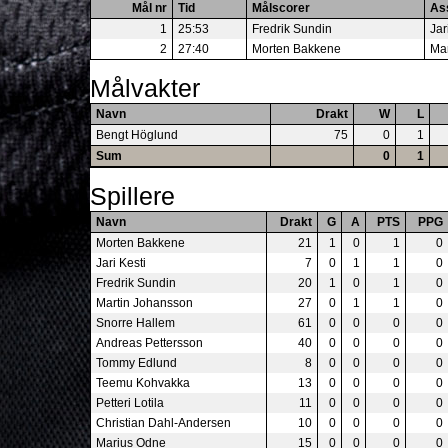
Mål nr
Tid
Målscorer
As
1
25:53
Fredrik Sundin
Jar
2
27:40
Morten Bakkene
Ma
Målvakter
Navn
Drakt
W
L
Bengt Höglund
75
0
1
Sum
0
1
Spillere
Navn
Drakt
G
A
PTS
PPG
Morten Bakkene
21
1
0
1
0
Jari Kesti
7
0
1
1
0
Fredrik Sundin
20
1
0
1
0
Martin Johansson
27
0
1
1
0
Snorre Hallem
61
0
0
0
0
Andreas Pettersson
40
0
0
0
0
Tommy Edlund
8
0
0
0
0
Teemu Kohvakka
13
0
0
0
0
Petteri Lotila
11
0
0
0
0
Christian Dahl-Andersen
10
0
0
0
0
Marius Odne
15
0
0
0
0