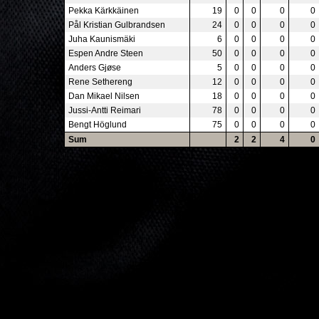
Pekka Kärkkäinen
19
0
0
0
0
Pål Kristian Gulbrandsen
24
0
0
0
0
Juha Kaunismäki
6
0
0
0
0
Espen Andre Steen
50
0
0
0
0
Anders Gjøse
5
0
0
0
0
Rene Sethereng
12
0
0
0
0
Dan Mikael Nilsen
18
0
0
0
0
Jussi-Antti Reimari
78
0
0
0
0
Bengt Höglund
75
0
0
0
0
Sum
2
2
4
0