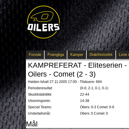
Forside
Poengliga
Kamper
Drakthistorikk
Liste 
KAMPREFERAT - Eliteserien - 
Oilers - Comet (2 - 3)
Halden Ishall 27.11.2005 17:00 - Tilskuere: 684
Perioderesultat:
(0-0, 2-1, 0-1, 0-1)
Skuddstatistikk:
22-44
Utvisningsmin:
14-38
Special Teams:
Oilers: 0-3 Comet: 0-6
Undertallsmål:
Oilers: 0 Comet: 0
Mål