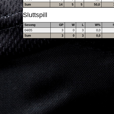
Sum
14
5
5
50,0
Sluttspill
Sesong
GP
W
L
W%
04/05
3
0
3
0,0
Sum
3
0
3
0,0