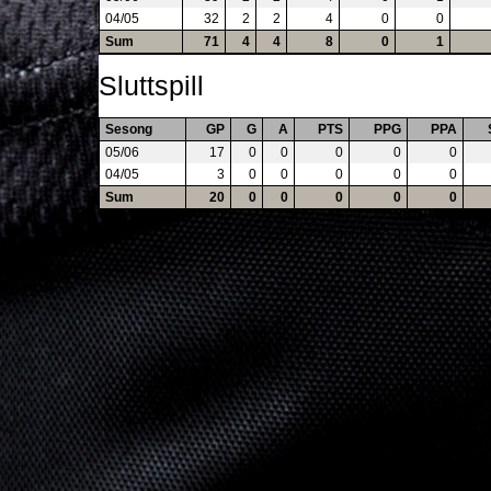
04/05
32
2
2
4
0
0
Sum
71
4
4
8
0
1
Sluttspill
Sesong
GP
G
A
PTS
PPG
PPA
05/06
17
0
0
0
0
0
04/05
3
0
0
0
0
0
Sum
20
0
0
0
0
0