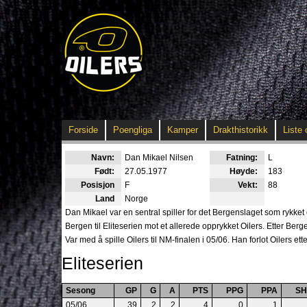
Forside
Poengliga
Kamper
Drakthistorikk
Liste 
Navn:
Dan Mikael Nilsen
Fatning:
L
Født:
27.05.1977
Høyde:
183
Posisjon
F
Vekt:
88
Land
Norge
Dan Mikael var en sentral spiller for det Bergenslaget som rykke
Bergen til Eliteserien mot et allerede opprykket Oilers. Etter Berge
Var med å spille Oilers til NM-finalen i 05/06. Han forlot Oilers ett
Eliteserien
Sesong
GP
G
A
PTS
PPG
PPA
S
05/06
39
2
2
4
0
1