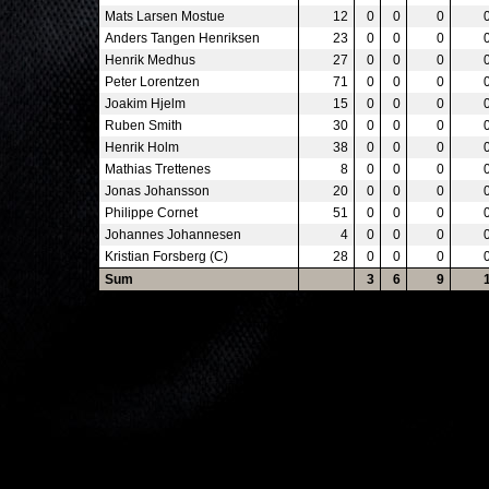
Mats Larsen Mostue
12
0
0
0
Anders Tangen Henriksen
23
0
0
0
Henrik Medhus
27
0
0
0
Peter Lorentzen
71
0
0
0
Joakim Hjelm
15
0
0
0
Ruben Smith
30
0
0
0
Henrik Holm
38
0
0
0
Mathias Trettenes
8
0
0
0
Jonas Johansson
20
0
0
0
Philippe Cornet
51
0
0
0
Johannes Johannesen
4
0
0
0
Kristian Forsberg (C)
28
0
0
0
Sum
3
6
9