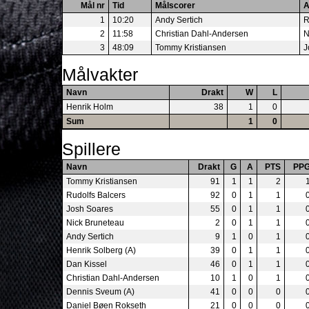
Mål nr
Tid
Målscorer
A
1
10:20
Andy Sertich
R
2
11:58
Christian Dahl-Andersen
N
3
48:09
Tommy Kristiansen
J
Målvakter
Navn
Drakt
W
L
Henrik Holm
38
1
0
Sum
1
0
Spillere
Navn
Drakt
G
A
PTS
PP
Tommy Kristiansen
91
1
1
2
Rudolfs Balcers
92
0
1
1
Josh Soares
55
0
1
1
Nick Bruneteau
2
0
1
1
Andy Sertich
9
1
0
1
Henrik Solberg (A)
39
0
1
1
Dan Kissel
46
0
1
1
Christian Dahl-Andersen
10
1
0
1
Dennis Sveum (A)
41
0
0
0
Daniel Bøen Rokseth
21
0
0
0