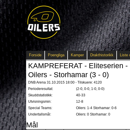
Forside
Poengliga
Kamper
Drakthistorikk
Liste 
KAMPREFERAT - Eliteserien - 
Oilers - Storhamar (3 - 0)
DNB Arena 31.10.2015 18:00 - Tilskuere: 4120
Perioderesultat:
(2-0, 0-0, 1-0, 0-0)
Skuddstatistikk:
40-33
Utvisningsmin:
12-8
Special Teams:
Oilers: 1-4 Storhamar: 0-6
Undertallsmål:
Oilers: 0 Storhamar: 0
Mål