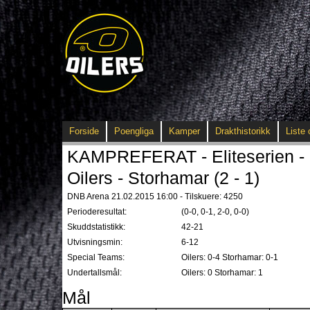
Forside
Poengliga
Kamper
Drakthistorikk
Liste 
KAMPREFERAT - Eliteserien - 
Oilers - Storhamar (2 - 1)
DNB Arena 21.02.2015 16:00 - Tilskuere: 4250
Perioderesultat:
(0-0, 0-1, 2-0, 0-0)
Skuddstatistikk:
42-21
Utvisningsmin:
6-12
Special Teams:
Oilers: 0-4 Storhamar: 0-1
Undertallsmål:
Oilers: 0 Storhamar: 1
Mål