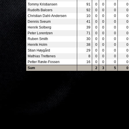
Tommy Kristiansen
91
0
0
0
0
Rudolfs Balcers
92
0
0
0
0
Christian Dahl-Andersen
10
0
0
0
0
Dennis Sveum
41
0
0
0
0
Henrik Solberg
39
0
0
0
0
Peter Lorentzen
71
0
0
0
0
Ruben Smith
30
0
0
0
0
Henrik Holm
38
0
0
0
0
Stian Høygård
29
0
0
0
0
Mathias Trettenes
8
0
0
0
0
Petter Røste-Fossen
16
0
0
0
0
Sum
2
3
5
0