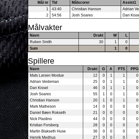
Mål nr
Tid
Målscorer
Assist1
1
43:40
Christian Hanson
Adrian V
2
54:56
Josh Soares
Dan Kiss
Målvakter
Navn
Drakt
W
L
Ruben Smith
30
1
0
Sum
1
0
Spillere
Navn
Drakt
G
A
PTS
PPG
Mats Larsen Mostue
12
0
1
1
0
Adrian Veideman
25
0
1
1
0
Dan Kissel
46
0
1
1
0
Josh Soares
55
1
0
1
0
Christian Hanson
20
1
0
1
0
Mark Matheson
14
0
0
0
0
Daniel Bøen Rokseth
21
0
0
0
0
Nick Plastino
44
0
0
0
0
Kristian Forsberg
28
0
0
0
0
Martin Blakseth Huse
36
0
0
0
0
Henrik Medhus
27
0
0
0
0