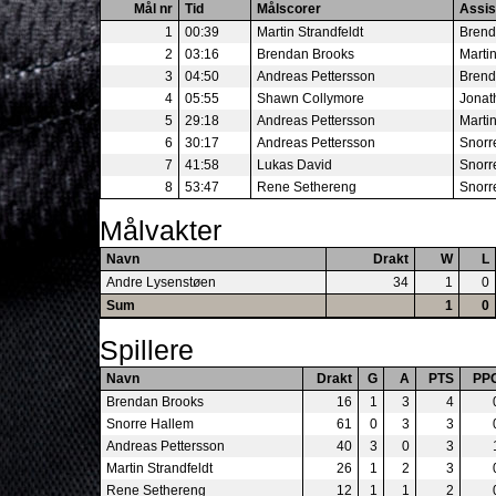
Mål nr
Tid
Målscorer
Assis
1
00:39
Martin Strandfeldt
Brend
2
03:16
Brendan Brooks
Martin
3
04:50
Andreas Pettersson
Brend
4
05:55
Shawn Collymore
Jonat
5
29:18
Andreas Pettersson
Martin
6
30:17
Andreas Pettersson
Snorr
7
41:58
Lukas David
Snorr
8
53:47
Rene Sethereng
Snorr
Målvakter
Navn
Drakt
W
L
Andre Lysenstøen
34
1
0
Sum
1
0
Spillere
Navn
Drakt
G
A
PTS
PP
Brendan Brooks
16
1
3
4
Snorre Hallem
61
0
3
3
Andreas Pettersson
40
3
0
3
Martin Strandfeldt
26
1
2
3
Rene Sethereng
12
1
1
2