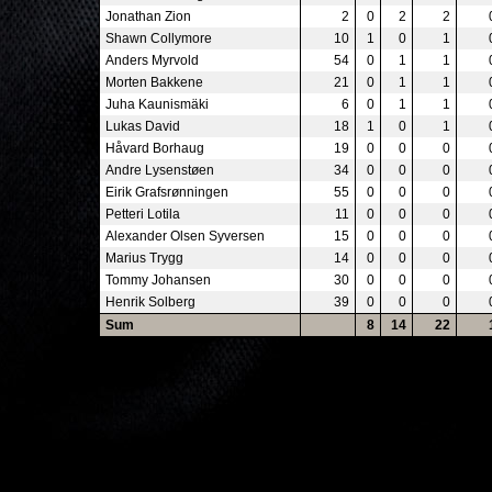
Jonathan Zion
2
0
2
2
Shawn Collymore
10
1
0
1
Anders Myrvold
54
0
1
1
Morten Bakkene
21
0
1
1
Juha Kaunismäki
6
0
1
1
Lukas David
18
1
0
1
Håvard Borhaug
19
0
0
0
Andre Lysenstøen
34
0
0
0
Eirik Grafsrønningen
55
0
0
0
Petteri Lotila
11
0
0
0
Alexander Olsen Syversen
15
0
0
0
Marius Trygg
14
0
0
0
Tommy Johansen
30
0
0
0
Henrik Solberg
39
0
0
0
Sum
8
14
22