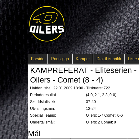
Forside
Poengliga
Kamper
Drakthistorikk
Liste 
KAMPREFERAT - Eliteserien - 
Oilers - Comet (8 - 4)
Halden Ishall 22.01.2009 18:00 - Tilskuere: 722
Perioderesultat:
(4-0, 2-1, 2-3, 0-0)
Skuddstatistikk:
37-40
Utvisningsmin:
12-24
Special Teams:
Oilers: 1-7 Comet: 0-6
Undertallsmål:
Oilers: 2 Comet: 0
Mål