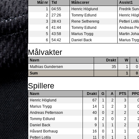
Mål nr
Tid
Målscorer
Assist1
1
04:55
Henric Höglund
Fredrik Sun
2
27:26
Tommy Edlund
Henric Hög
3
28:43
Rene Sethereng
Petteri Lotil
4
41:44
Tommy Edlund
Andreas Pe
5
43:58
Marius Trygg
Martin Joh
6
54:42
Daniel Back
Marius Try
Målvakter
Navn
Drakt
W
L
Mathias Gundersen
35
1
0
Sum
1
0
Spillere
Navn
Drakt
G
A
PTS
PP
Henric Höglund
67
1
2
3
Marius Trygg
14
1
2
3
Andreas Pettersson
40
0
2
2
Tommy Edlund
8
2
0
2
Daniel Back
9
1
1
2
Håvard Borhaug
16
0
1
1
Petteri Lotila
11
0
1
1