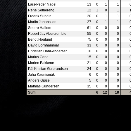
Lars-Peder Nagel
13
0
1
1
Rene Sethereng
12
1
0
1
Fredrik Sundin
20
0
1
1
Martin Johansson
27
0
1
1
Snorre Hallem
61
0
0
0
Robert Jay Abercrombie
55
0
0
0
Bengt Höglund
75
0
0
0
David Bornhammar
33
0
0
0
Christian Dahl-Andersen
10
0
0
0
Marius Odne
15
0
0
0
Morten Bakkene
21
0
0
0
Pål Kristian Gulbrandsen
24
0
0
0
Juha Kaunismäki
6
0
0
0
Anders Gjøse
5
0
0
0
Mathias Gundersen
35
0
0
0
Sum
6
12
18