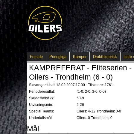
Forside
Poengliga
Kamper
Drakthistorikk
Liste 
KAMPREFERAT - Eliteserien - 
Oilers - Trondheim (6 - 0)
Stavanger Ishall 18.02.2007 17:00 - Tilskuere: 1761
Perioderesultat:
(1-0, 2-0, 3-0, 0-0)
Skuddstatistikk:
53-9
Utvisningsmin:
2-26
Special Teams:
Oilers: 4-12 Trondheim: 0-0
Undertallsmål:
Oilers: 0 Trondheim: 0
Mål