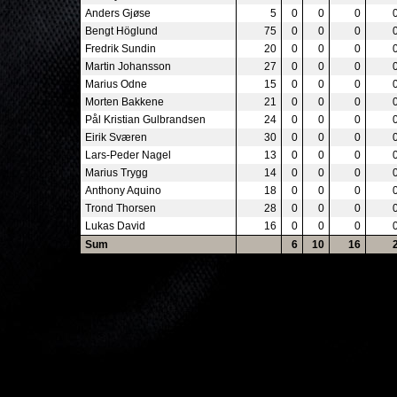
Anders Gjøse
5
0
0
0
Bengt Höglund
75
0
0
0
Fredrik Sundin
20
0
0
0
Martin Johansson
27
0
0
0
Marius Odne
15
0
0
0
Morten Bakkene
21
0
0
0
Pål Kristian Gulbrandsen
24
0
0
0
Eirik Sværen
30
0
0
0
Lars-Peder Nagel
13
0
0
0
Marius Trygg
14
0
0
0
Anthony Aquino
18
0
0
0
Trond Thorsen
28
0
0
0
Lukas David
16
0
0
0
Sum
6
10
16