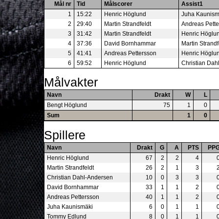
Mål nr
Tid
Målscorer
Assist1
1
15:22
Henric Höglund
Juha Kaunism
2
29:40
Martin Strandfeldt
Andreas Pett
3
31:42
Martin Strandfeldt
Henric Höglu
4
37:36
David Bornhammar
Martin Strandf
5
41:41
Andreas Pettersson
Henric Höglu
6
59:52
Henric Höglund
Christian Dah
Målvakter
Navn
Drakt
W
L
Bengt Höglund
75
1
0
Sum
1
0
Spillere
Navn
Drakt
G
A
PTS
PP
Henric Höglund
67
2
2
4
Martin Strandfeldt
26
2
1
3
Christian Dahl-Andersen
10
0
3
3
David Bornhammar
33
1
1
2
Andreas Pettersson
40
1
1
2
Juha Kaunismäki
6
0
1
1
Tommy Edlund
8
0
1
1