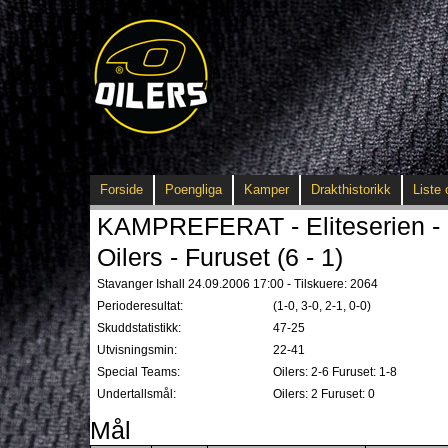
Forside
Poengliga
Kamper
Drakthistorikk
Liste 
KAMPREFERAT - Eliteserien - 
Oilers - Furuset (6 - 1)
Stavanger Ishall 24.09.2006 17:00 - Tilskuere: 2064
Perioderesultat:
(1-0, 3-0, 2-1, 0-0)
Skuddstatistikk:
47-25
Utvisningsmin:
22-41
Special Teams:
Oilers: 2-6 Furuset: 1-8
Undertallsmål:
Oilers: 2 Furuset: 0
Mål