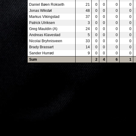
Daniel Bøen Rokseth
21
0
0
0
0
Jonas Wikstøl
48
0
0
0
0
Markus Vikingstad
37
0
0
0
0
Patrick Ulriksen
3
0
0
0
0
Greg Mauldin (A)
24
0
0
0
0
Andreas Klavestad
5
0
0
0
0
Nicolai Bryhnisveen
33
0
0
0
0
Brady Brassart
14
0
0
0
0
Sander Hurrød
9
0
0
0
0
Sum
2
4
6
1