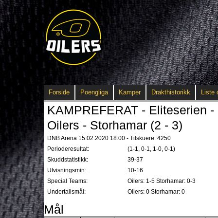
Forside
Poengliga
Kamper
Drakthistorikk
Liste 
KAMPREFERAT - Eliteserien - 
Oilers - Storhamar (2 - 3)
DNB Arena 15.02.2020 18:00 - Tilskuere: 4250
Perioderesultat:
(1-1, 0-1, 1-0, 0-1)
Skuddstatistikk:
39-37
Utvisningsmin:
10-16
Special Teams:
Oilers: 1-5 Storhamar: 0-3
Undertallsmål:
Oilers: 0 Storhamar: 0
Mål