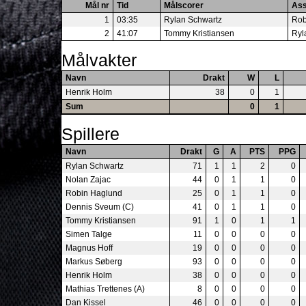
Mål nr
Tid
Målscorer
Ass
1
03:35
Rylan Schwartz
Rob
2
41:07
Tommy Kristiansen
Ryl
Målvakter
Navn
Drakt
W
L
Henrik Holm
38
0
1
Sum
0
1
Spillere
Navn
Drakt
G
A
PTS
PPG
Rylan Schwartz
71
1
1
2
0
Nolan Zajac
44
0
1
1
0
Robin Haglund
25
0
1
1
0
Dennis Sveum (C)
41
0
1
1
0
Tommy Kristiansen
91
1
0
1
1
Simen Talge
11
0
0
0
0
Magnus Hoff
19
0
0
0
0
Markus Søberg
93
0
0
0
0
Henrik Holm
38
0
0
0
0
Mathias Trettenes (A)
8
0
0
0
0
Dan Kissel
46
0
0
0
0