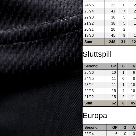
24/25
23
0
2
23/24
41
7
2
22/23
38
5
1
21/22
38
5
1
20/21
20
2
19/20
45
9
1
Sum
248
31
12
Sluttspill
Sesong
GP
G
A
25/26
10
1
6
24/25
11
0
8
23/24
11
1
10
22/23
15
4
10
21/22
15
2
11
Sum
62
8
45
Europa
Sesong
GP
G
A
23/24
6
0
3