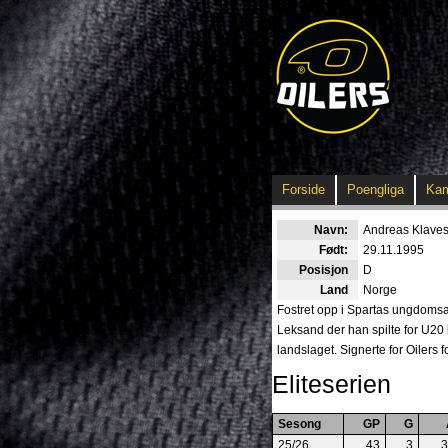
Forside
Poengliga
Ka
Navn:
Andreas Klaves
Født:
29.11.1995
Posisjon
D
Land
Norge
Fostret opp i Spartas ungdomsav
Leksand der han spilte for U20 l
landslaget. Signerte for Oilers f
Eliteserien
Sesong
GP
G
25/26
43
3
3