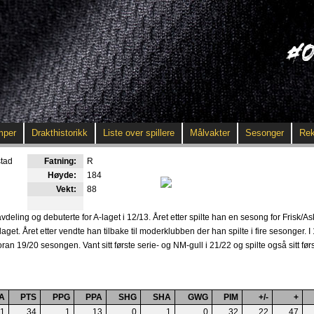
mper
Drakthistorikk
Liste over spillere
Målvakter
Sesonger
Rek
tad
Fatning:
R
Høyde:
184
Vekt:
88
deling og debuterte for A-laget i 12/13. Året etter spilte han en sesong for Frisk/
aget. Året etter vendte han tilbake til moderklubben der han spilte i fire sesonger. I
oran 19/20 sesongen. Vant sitt første serie- og NM-gull i 21/22 og spilte også sitt fø
A
PTS
PPG
PPA
SHG
SHA
GWG
PIM
+/-
+
1
34
1
13
0
1
0
32
22
47