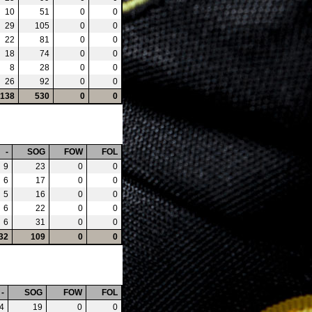
10
51
0
0
29
105
0
0
22
81
0
0
18
74
0
0
8
28
0
0
26
92
0
0
138
530
0
0
-
SOG
FOW
FOL
9
23
0
0
6
17
0
0
5
16
0
0
6
22
0
0
6
31
0
0
32
109
0
0
-
SOG
FOW
FOL
4
19
0
0