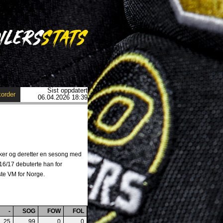
Sist oppdatert
order
06.04.2026 18:39
Asker og deretter en sesong med
 16/17 debuterte han for
rste VM for Norge.
-
SOG
FOW
FOL
25
99
0
0