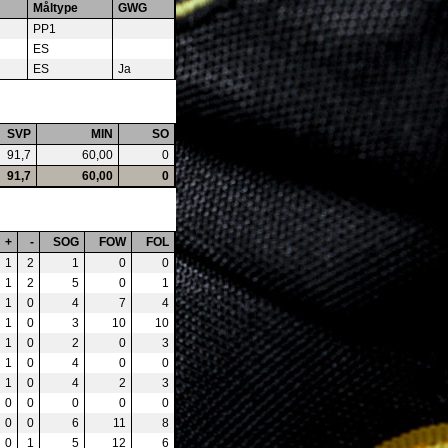
Måltype
GWG
PP1
ES
ES
Ja
SVP
MIN
SO
91,7
60,00
0
91,7
60,00
0
+
-
SOG
FOW
FOL
1
2
1
0
0
1
2
5
0
1
1
0
4
7
4
1
0
3
10
10
1
0
2
0
3
1
0
4
0
0
1
0
4
2
3
0
0
0
0
0
0
0
6
11
8
0
1
5
12
6