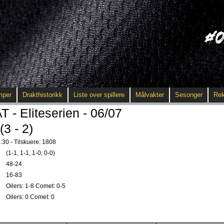
mper
Drakthistorikk
Liste over spillere
Målvakter
Sesonger
Rek
 Eliteserien - 06/07
(3 - 2)
:30 - Tilskuere: 1808
(1-1, 1-1, 1-0, 0-0)
48-24
16-83
Oilers: 1-8 Comet: 0-5
Oilers: 0 Comet: 0