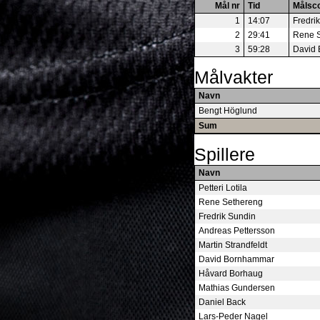
Mål nr
Tid
Målsc
1
14:07
Fredri
2
29:41
Rene 
3
59:28
David
Målvakter
Navn
Bengt Höglund
Sum
Spillere
Navn
Petteri Lotila
Rene Sethereng
Fredrik Sundin
Andreas Pettersson
Martin Strandfeldt
David Bornhammar
Håvard Borhaug
Mathias Gundersen
Daniel Back
Lars-Peder Nagel