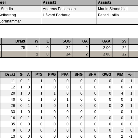
orer
Assist1
Assist2
k Sundin
Andreas Pettersson
Martin Strandfeldt
Sethereng
Håvard Borhaug
Petteri Lotila
 Bornhammar
Drakt
W
L
SOG
GA
GAA
SV
75
1
0
24
2
2,00
22
1
0
24
2
2,00
22
Drakt
G
A
PTS
PPG
PPA
SHG
SHA
GWG
PIM
+/-
11
0
1
1
0
0
0
0
0
0
-1
12
1
0
1
0
0
0
0
0
0
-1
20
1
0
1
1
0
0
0
0
4
1
40
0
1
1
0
1
0
0
0
0
1
26
0
1
1
0
1
0
0
0
2
1
33
1
0
1
0
0
0
0
1
0
1
16
0
1
1
0
0
0
0
0
0
1
35
0
0
0
0
0
0
0
0
0
0
9
0
0
0
0
0
0
0
0
2
0
13
0
0
0
0
0
0
0
0
2
-1