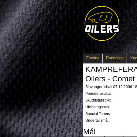
Forside
Poengliga
Ka
KAMPREFERAT -
Oilers - Comet 
Stavanger Ishall 07.12.2006 18
Perioderesultat:
Skuddstatistikk:
Utvisningsmin:
Special Teams:
Undertallsmål:
Mål