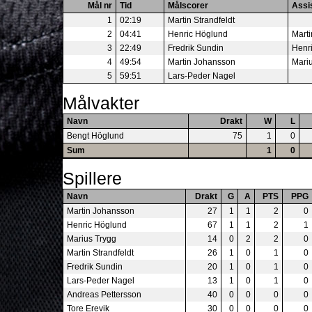
Mål nr
Tid
Målscorer
Assi
1
02:19
Martin Strandfeldt
2
04:41
Henric Höglund
Mart
3
22:49
Fredrik Sundin
Henr
4
49:54
Martin Johansson
Mari
5
59:51
Lars-Peder Nagel
Målvakter
Navn
Drakt
W
L
Bengt Höglund
75
1
0
Sum
1
0
Spillere
Navn
Drakt
G
A
PTS
PPG
Martin Johansson
27
1
1
2
0
Henric Höglund
67
1
1
2
1
Marius Trygg
14
0
2
2
0
Martin Strandfeldt
26
1
0
1
0
Fredrik Sundin
20
1
0
1
0
Lars-Peder Nagel
13
1
0
1
0
Andreas Pettersson
40
0
0
0
0
Tore Erevik
30
0
0
0
0