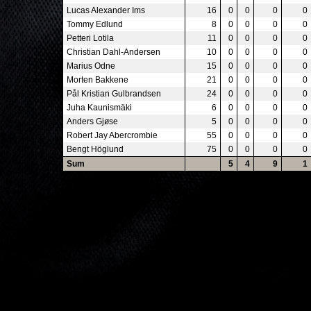
Lucas Alexander Ims
16
0
0
0
0
Tommy Edlund
8
0
0
0
0
Petteri Lotila
11
0
0
0
0
Christian Dahl-Andersen
10
0
0
0
0
Marius Odne
15
0
0
0
0
Morten Bakkene
21
0
0
0
0
Pål Kristian Gulbrandsen
24
0
0
0
0
Juha Kaunismäki
6
0
0
0
0
Anders Gjøse
5
0
0
0
0
Robert Jay Abercrombie
55
0
0
0
0
Bengt Höglund
75
0
0
0
0
Sum
5
4
9
1