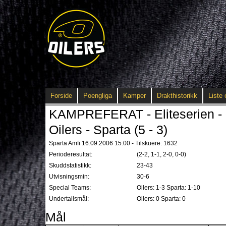
Forside
Poengliga
Kamper
Drakthistorikk
Liste 
KAMPREFERAT - Eliteserien - 
Oilers - Sparta (5 - 3)
Sparta Amfi 16.09.2006 15:00 - Tilskuere: 1632
Perioderesultat:
(2-2, 1-1, 2-0, 0-0)
Skuddstatistikk:
23-43
Utvisningsmin:
30-6
Special Teams:
Oilers: 1-3 Sparta: 1-10
Undertallsmål:
Oilers: 0 Sparta: 0
Mål