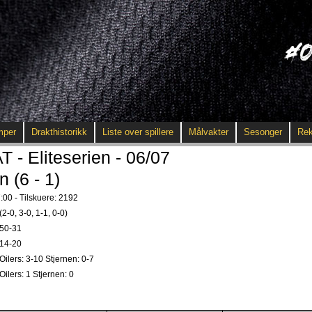
mper
Drakthistorikk
Liste over spillere
Målvakter
Sesonger
Rek
 Eliteserien - 06/07
n (6 - 1)
:00 - Tilskuere: 2192
(2-0, 3-0, 1-1, 0-0)
50-31
14-20
Oilers: 3-10 Stjernen: 0-7
Oilers: 1 Stjernen: 0