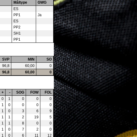
Måltype
GWG
ES
PP1
Ja
ES
PP2
SH1
PP1
SVP
MIN
SO
96,8
60,00
0
96,8
60,00
0
+
-
SOG
FOW
FOL
0
1
0
0
0
1
0
0
0
0
1
0
3
6
9
1
1
2
19
5
1
1
8
0
0
1
0
7
2
0
1
0
6
11
12