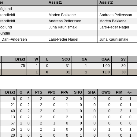
er
Assist1
Assist2
Höglund
trandfeldt
Morten Bakkene
Andreas Pettersson
trandfeldt
Andreas Pettersson
Morten Bakkene
Höglund
Juha Kaunismäki
Lars-Peder Nagel
Sundin
n Dahl-Andersen
Lars-Peder Nagel
Juha Kaunismäki
Drakt
W
L
SOG
GA
GAA
SV
75
1
0
31
1
1,00
30
1
0
31
1
1,00
30
Drakt
G
A
PTS
PPG
PPA
SHG
SHA
GWG
PIM
+/-
6
0
2
2
0
2
0
0
0
0
-1
21
0
2
2
0
1
0
0
0
0
1
40
0
2
2
0
1
0
0
0
2
1
13
0
2
2
0
2
0
0
0
0
0
67
2
0
2
1
0
0
0
0
6
0
26
2
0
2
1
0
0
0
1
0
1
20
1
0
1
0
0
1
0
0
0
1