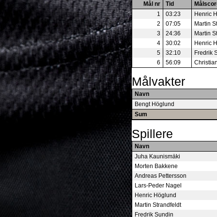
Mål nr
Tid
Målscor
1
03:23
Henric 
2
07:05
Martin S
3
24:36
Martin S
4
30:02
Henric 
5
32:10
Fredrik 
6
56:09
Christia
Målvakter
Navn
Bengt Höglund
Sum
Spillere
Navn
Juha Kaunismäki
Morten Bakkene
Andreas Pettersson
Lars-Peder Nagel
Henric Höglund
Martin Strandfeldt
Fredrik Sundin