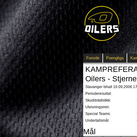
Forside
Poengliga
Ka
KAMPREFERAT -
Oilers - Stjerne
Stavanger Ishall 10.09.2006 17
Perioderesultat:
Skuddstatistikk:
Utvisningsmin:
Special Teams:
Undertallsmål:
Mål