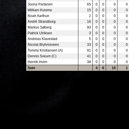
Joona Partanen
65
0
0
0
0
William Kuisma
15
0
0
0
0
Noah Aarthun
2
0
0
0
0
Andrê Strandborg
16
0
0
0
0
Markus Søberg
93
0
0
0
0
Patrick Ulriksen
3
0
0
0
0
Andreas Klavestad
5
0
0
0
0
Nicolai Bryhnisveen
33
0
0
0
0
Tommy Kristiansen (A)
91
0
0
0
0
Dennis Sveum (C)
41
0
0
0
0
Henrik Holm
38
0
0
0
0
Sum
4
6
10
1