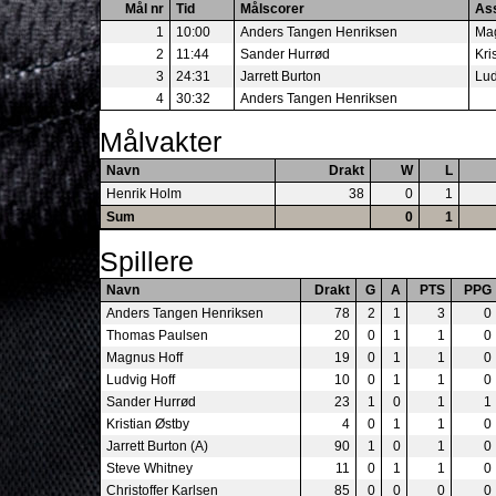
Mål nr
Tid
Målscorer
Ass
1
10:00
Anders Tangen Henriksen
Mag
2
11:44
Sander Hurrød
Kri
3
24:31
Jarrett Burton
Lud
4
30:32
Anders Tangen Henriksen
Målvakter
Navn
Drakt
W
L
Henrik Holm
38
0
1
Sum
0
1
Spillere
Navn
Drakt
G
A
PTS
PPG
Anders Tangen Henriksen
78
2
1
3
0
Thomas Paulsen
20
0
1
1
0
Magnus Hoff
19
0
1
1
0
Ludvig Hoff
10
0
1
1
0
Sander Hurrød
23
1
0
1
1
Kristian Østby
4
0
1
1
0
Jarrett Burton (A)
90
1
0
1
0
Steve Whitney
11
0
1
1
0
Christoffer Karlsen
85
0
0
0
0