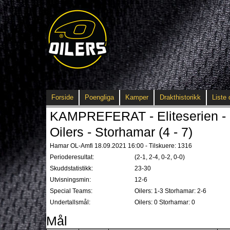
Forside
Poengliga
Kamper
Drakthistorikk
Liste 
KAMPREFERAT - Eliteserien - 
Oilers - Storhamar (4 - 7)
Hamar OL-Amfi 18.09.2021 16:00 - Tilskuere: 1316
Perioderesultat:
(2-1, 2-4, 0-2, 0-0)
Skuddstatistikk:
23-30
Utvisningsmin:
12-6
Special Teams:
Oilers: 1-3 Storhamar: 2-6
Undertallsmål:
Oilers: 0 Storhamar: 0
Mål