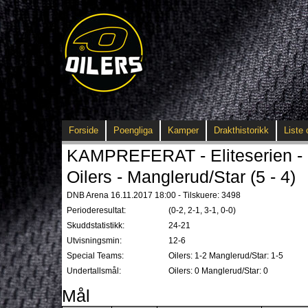
Forside
Poengliga
Kamper
Drakthistorikk
Liste 
KAMPREFERAT - Eliteserien - 
Oilers - Manglerud/Star (5 - 4)
DNB Arena 16.11.2017 18:00 - Tilskuere: 3498
Perioderesultat:
(0-2, 2-1, 3-1, 0-0)
Skuddstatistikk:
24-21
Utvisningsmin:
12-6
Special Teams:
Oilers: 1-2 Manglerud/Star: 1-5
Undertallsmål:
Oilers: 0 Manglerud/Star: 0
Mål