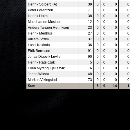
Henrik Solberg (A)
39
0
0
0
0
Peter Lorentzen
71
0
0
0
0
Henrik Holm
38
0
0
0
0
Mats Larsen Mostue
12
0
0
0
0
Anders Tangen Henriksen
23
0
0
0
0
Henrik Medhus
27
0
0
0
0
Villiam Strøm
37
0
0
0
0
Lassi Kokkala
36
0
0
0
0
Eirik Børresen
91
0
0
0
0
Jonas Djupvik Løvlie
90
0
0
0
0
Henrik Ratejczak
5
0
0
0
0
Even Myreng Kjellesvik
16
0
0
0
0
Jonas Wikstøl
48
0
0
0
0
Markus Vikingstad
73
0
0
0
0
Sum
5
9
14
1