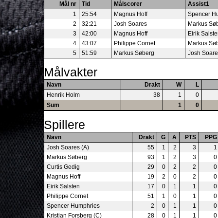
Mål nr
Tid
Målscorer
Assist1
1
25:54
Magnus Hoff
Spencer H
2
32:21
Josh Soares
Markus Sø
3
42:00
Magnus Hoff
Eirik Salst
4
43:07
Philippe Cornet
Markus Sø
5
51:59
Markus Søberg
Josh Soare
Målvakter
Navn
Drakt
W
L
Henrik Holm
38
1
0
Sum
1
0
Spillere
Navn
Drakt
G
A
PTS
PPG
Josh Soares (A)
55
1
2
3
1
Markus Søberg
93
1
2
3
0
Curtis Gedig
29
0
2
2
0
Magnus Hoff
19
2
0
2
0
Eirik Salsten
17
0
1
1
0
Philippe Cornet
51
1
0
1
0
Spencer Humphries
2
0
1
1
0
Kristian Forsberg (C)
28
0
1
1
0