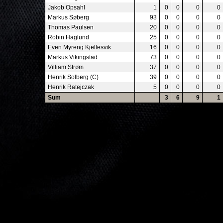
Jakob Opsahl
1
0
0
0
0
Markus Søberg
93
0
0
0
0
Thomas Paulsen
20
0
0
0
0
Robin Haglund
25
0
0
0
0
Even Myreng Kjellesvik
16
0
0
0
0
Markus Vikingstad
73
0
0
0
0
Villiam Strøm
37
0
0
0
0
Henrik Solberg (C)
39
0
0
0
0
Henrik Ratejczak
5
0
0
0
0
Sum
3
6
9
1