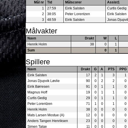
Mål nr
Tid
Målscorer
Assist1
1
27:59
Eirik Salsten
Curtis Gedig
2
38:05
Peter Lorentzen
Eirik Salsten
3
48:59
Eirik Salsten
Jonas Djupvi
Målvakter
Navn
Drakt
W
L
Henrik Holm
38
0
1
Sum
0
1
Spillere
Navn
Drakt
G
A
PTS
PPG
Eirik Salsten
17
2
1
3
1
Jonas Djupvik Løvlie
90
0
2
2
0
Eirik Børresen
91
0
1
1
0
Magnus Hoff
19
0
1
1
0
Curtis Gedig
29
0
1
1
0
Peter Lorentzen
71
1
0
1
0
Henrik Holm
38
0
0
0
0
Mats Larsen Mostue (A)
12
0
0
0
0
Anders Tangen Henriksen
23
0
0
0
0
Simen Talge
11
0
0
0
0