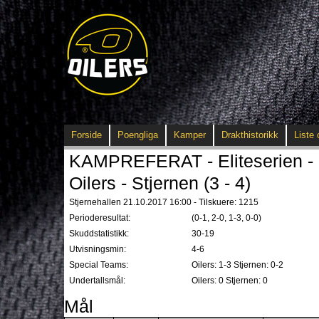
Forside
Poengliga
Kamper
Drakthistorikk
Liste 
KAMPREFERAT - Eliteserien - 
Oilers - Stjernen (3 - 4)
Stjernehallen 21.10.2017 16:00 - Tilskuere: 1215
Perioderesultat:
(0-1, 2-0, 1-3, 0-0)
Skuddstatistikk:
30-19
Utvisningsmin:
4-6
Special Teams:
Oilers: 1-3 Stjernen: 0-2
Undertallsmål:
Oilers: 0 Stjernen: 0
Mål