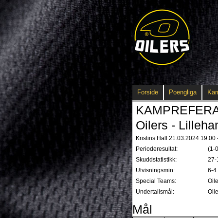
Forside
Poengliga
Ka
KAMPREFERAT -
Oilers - Lilleh
Kristins Hall 21.03.2024 19:00 
Perioderesultat:
(1-0
Skuddstatistikk:
27-
Utvisningsmin:
6-4
Special Teams:
Oil
Undertallsmål:
Oil
Mål