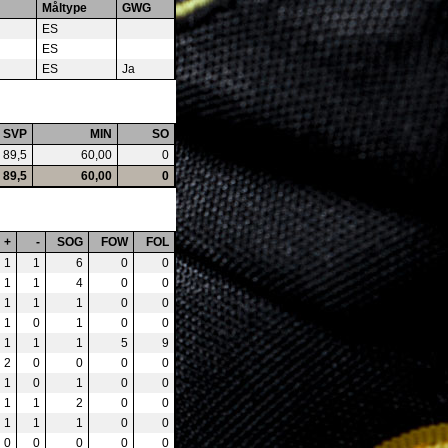
Måltype
GWG
ES
ES
ES
Ja
SVP
MIN
SO
89,5
60,00
0
89,5
60,00
0
+
-
SOG
FOW
FOL
1
1
6
0
0
1
1
4
0
0
1
1
1
0
0
1
0
1
0
0
1
1
1
5
9
2
0
0
0
0
1
0
1
0
0
1
1
2
0
0
1
1
1
0
0
0
0
0
0
0