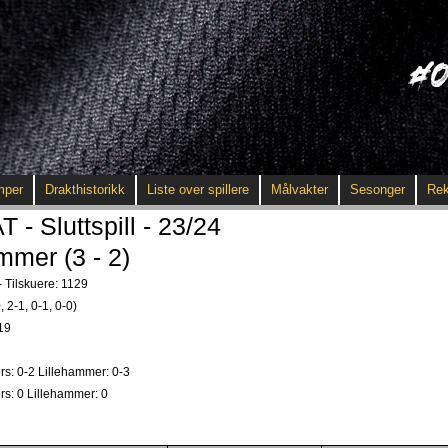
mper
Drakthistorikk
Liste over spillere
Målvakter
Sesonger
Rek
 Sluttspill - 23/24
ammer (3 - 2)
- Tilskuere: 1129
, 2-1, 0-1, 0-0)
19
ers: 0-2 Lillehammer: 0-3
ers: 0 Lillehammer: 0