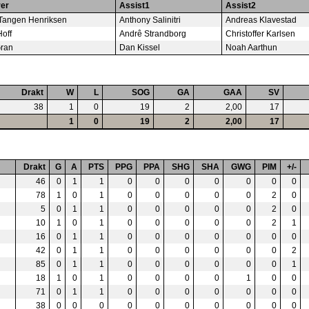
rer
Assist1
Assist2
Tangen Henriksen
Anthony Salinitri
Andreas Klavestad
Hoff
Andrê Strandborg
Christoffer Karlsen
Gran
Dan Kissel
Noah Aarthun
Drakt
W
L
SOG
GA
GAA
SV
38
1
0
19
2
2,00
17
1
0
19
2
2,00
17
Drakt
G
A
PTS
PPG
PPA
SHG
SHA
GWG
PIM
+/-
46
0
1
1
0
0
0
0
0
0
0
78
1
0
1
0
0
0
0
0
2
0
5
0
1
1
0
0
0
0
0
2
0
10
1
0
1
0
0
0
0
0
2
1
16
0
1
1
0
0
0
0
0
0
0
42
0
1
1
0
0
0
0
0
0
2
85
0
1
1
0
0
0
0
0
0
1
18
1
0
1
0
0
0
0
1
0
0
71
0
1
1
0
0
0
0
0
0
0
38
0
0
0
0
0
0
0
0
0
0