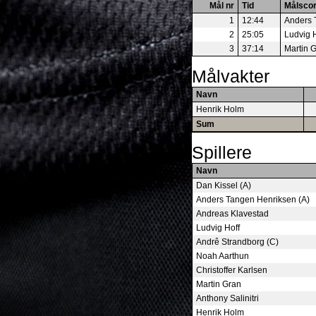
Mål nr
Tid
Målsco
1
12:44
Anders 
2
25:05
Ludvig 
3
37:14
Martin 
Målvakter
Navn
Henrik Holm
Sum
Spillere
Navn
Dan Kissel (A)
Anders Tangen Henriksen (A)
Andreas Klavestad
Ludvig Hoff
Andrê Strandborg (C)
Noah Aarthun
Christoffer Karlsen
Martin Gran
Anthony Salinitri
Henrik Holm