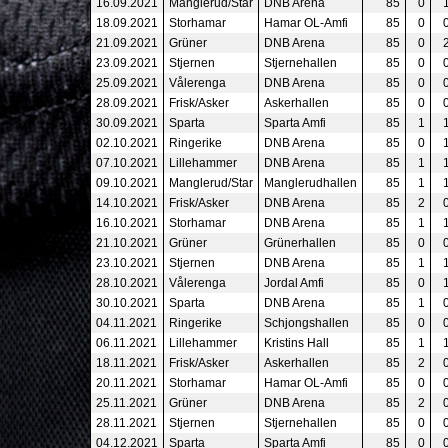
16.09.2021
Manglerud/Star
DNB Arena
85
0
18.09.2021
Storhamar
Hamar OL-Amfi
85
0
21.09.2021
Grüner
DNB Arena
85
0
23.09.2021
Stjernen
Stjernehallen
85
0
25.09.2021
Vålerenga
DNB Arena
85
0
28.09.2021
Frisk/Asker
Askerhallen
85
0
30.09.2021
Sparta
Sparta Amfi
85
1
02.10.2021
Ringerike
DNB Arena
85
0
07.10.2021
Lillehammer
DNB Arena
85
1
09.10.2021
Manglerud/Star
Manglerudhallen
85
1
14.10.2021
Frisk/Asker
DNB Arena
85
2
16.10.2021
Storhamar
DNB Arena
85
1
21.10.2021
Grüner
Grünerhallen
85
0
23.10.2021
Stjernen
DNB Arena
85
1
28.10.2021
Vålerenga
Jordal Amfi
85
0
30.10.2021
Sparta
DNB Arena
85
1
04.11.2021
Ringerike
Schjongshallen
85
0
06.11.2021
Lillehammer
Kristins Hall
85
1
18.11.2021
Frisk/Asker
Askerhallen
85
2
20.11.2021
Storhamar
Hamar OL-Amfi
85
0
25.11.2021
Grüner
DNB Arena
85
2
28.11.2021
Stjernen
Stjernehallen
85
0
04.12.2021
Sparta
Sparta Amfi
85
0