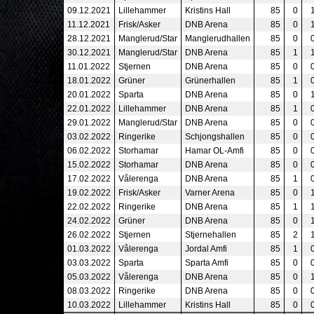
09.12.2021
Lillehammer
Kristins Hall
85
0
11.12.2021
Frisk/Asker
DNB Arena
85
0
28.12.2021
Manglerud/Star
Manglerudhallen
85
0
30.12.2021
Manglerud/Star
DNB Arena
85
1
11.01.2022
Stjernen
DNB Arena
85
0
18.01.2022
Grüner
Grünerhallen
85
1
20.01.2022
Sparta
DNB Arena
85
0
22.01.2022
Lillehammer
DNB Arena
85
1
29.01.2022
Manglerud/Star
DNB Arena
85
0
03.02.2022
Ringerike
Schjongshallen
85
0
06.02.2022
Storhamar
Hamar OL-Amfi
85
0
15.02.2022
Storhamar
DNB Arena
85
0
17.02.2022
Vålerenga
DNB Arena
85
1
19.02.2022
Frisk/Asker
Varner Arena
85
0
22.02.2022
Ringerike
DNB Arena
85
1
24.02.2022
Grüner
DNB Arena
85
0
26.02.2022
Stjernen
Stjernehallen
85
2
01.03.2022
Vålerenga
Jordal Amfi
85
1
03.03.2022
Sparta
Sparta Amfi
85
0
05.03.2022
Vålerenga
DNB Arena
85
0
08.03.2022
Ringerike
DNB Arena
85
0
10.03.2022
Lillehammer
Kristins Hall
85
0