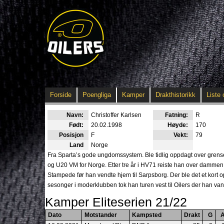
Forside
Poengliga
Kamper
Drakthistorikk
Liste 
Navn:
Christoffer Karlsen
Fatning:
R
Født:
20.02.1998
Høyde:
170
Posisjon
F
Vekt:
79
Land
Norge
Fra Sparta’s gode ungdomssystem. Ble tidlig oppdagt over grense
og U20 VM for Norge. Etter tre år i HV71 reiste han over dammen f
Stampede før han vendte hjem til Sarpsborg. Der ble det et kort op
sesonger i moderklubben tok han turen vest til Oilers der han van
Kamper Eliteserien 21/22
Dato
Motstander
Kampsted
Drakt
G