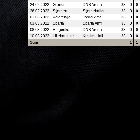
24.02.2022
Grüner
DNB Arena
33
0
0
26.02.2022
Stjernen
Stjernehallen
33
0
0
01.03.2022
Vålerenga
Jordal Amfi
33
0
0
03.03.2022
Sparta
Sparta Amfi
33
0
0
08.03.2022
Ringerike
DNB Arena
33
0
0
10.03.2022
Lillehammer
Kristins Hall
33
0
0
Sum
1
1