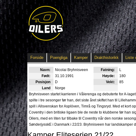
Forside
Poengliga
Kamper
Drakthistorikk
Liste 
Navn:
Nicolai Bryhnisveen
Fatning:
L
Født:
31.10.1991
Høyde:
180
Posisjon
D
Vekt:
85
Land
Norge
Bryhnisveen startet karrieren i Vålerenga og debuterte for A-lage
spilte i tre sesonger før han, det siste året skiftet han til Lille
spill i Allsvenskan for Asplöven, Timrå og Tingsryd. Med et kort op
Coventry i den britiske ligaen ble de neste to klubbene før han s
Oilers, med en liten tur tilbake til Coventry når den norske sesong
SønderjysskE i Danmark i 22/23. Bryhnisveen har landskamper d
Kamper Eliteserien 21/22