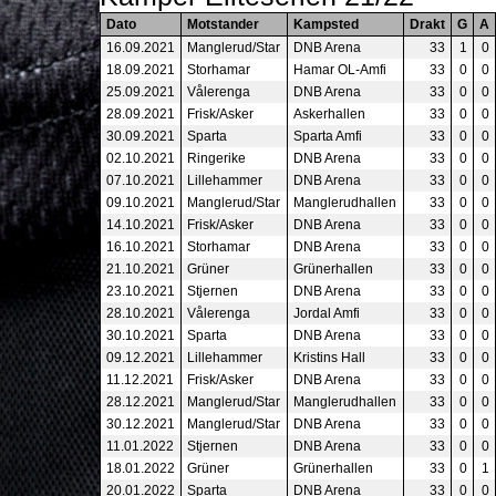
Dato
Motstander
Kampsted
Drakt
G
A
16.09.2021
Manglerud/Star
DNB Arena
33
1
0
18.09.2021
Storhamar
Hamar OL-Amfi
33
0
0
25.09.2021
Vålerenga
DNB Arena
33
0
0
28.09.2021
Frisk/Asker
Askerhallen
33
0
0
30.09.2021
Sparta
Sparta Amfi
33
0
0
02.10.2021
Ringerike
DNB Arena
33
0
0
07.10.2021
Lillehammer
DNB Arena
33
0
0
09.10.2021
Manglerud/Star
Manglerudhallen
33
0
0
14.10.2021
Frisk/Asker
DNB Arena
33
0
0
16.10.2021
Storhamar
DNB Arena
33
0
0
21.10.2021
Grüner
Grünerhallen
33
0
0
23.10.2021
Stjernen
DNB Arena
33
0
0
28.10.2021
Vålerenga
Jordal Amfi
33
0
0
30.10.2021
Sparta
DNB Arena
33
0
0
09.12.2021
Lillehammer
Kristins Hall
33
0
0
11.12.2021
Frisk/Asker
DNB Arena
33
0
0
28.12.2021
Manglerud/Star
Manglerudhallen
33
0
0
30.12.2021
Manglerud/Star
DNB Arena
33
0
0
11.01.2022
Stjernen
DNB Arena
33
0
0
18.01.2022
Grüner
Grünerhallen
33
0
1
20.01.2022
Sparta
DNB Arena
33
0
0