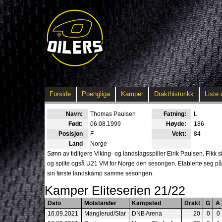
Forside
Poengliga
Kamper
Drakthistorikk
Liste 
Navn:
Thomas Paulsen
Fatning:
L
Født:
06.08.1999
Høyde:
186
Posisjon
F
Vekt:
84
Land
Norge
Sønn av tidligere Viking- og landslagsspiller Eirik Paulsen. Fikk
og spilte også U21 VM for Norge den sesongen. Etablerte seg på O
sin første landskamp samme sesongen.
Kamper Eliteserien 21/22
Dato
Motstander
Kampsted
Drakt
G
A
16.09.2021
Manglerud/Star
DNB Arena
20
0
0