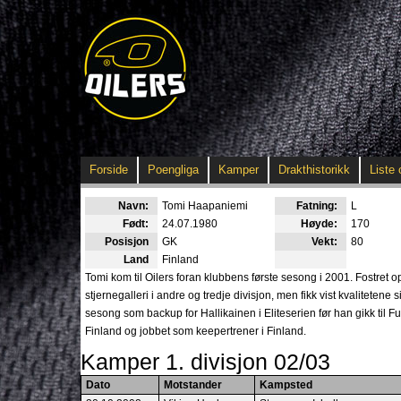
Forside
Poengliga
Kamper
Drakthistorikk
Liste 
Navn:
Tomi Haapaniemi
Fatning:
L
Født:
24.07.1980
Høyde:
170
Posisjon
GK
Vekt:
80
Land
Finland
Tomi kom til Oilers foran klubbens første sesong i 2001. Fostre
stjernegalleri i andre og tredje divisjon, men fikk vist kvalitetene
sesong som backup for Hallikainen i Eliteserien før han gikk til Fu
Finland og jobbet som keepertrener i Finland.
Kamper 1. divisjon 02/03
Dato
Motstander
Kampsted