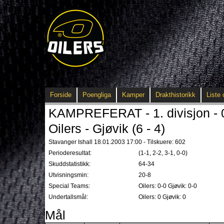
Forside
Poengliga
Kamper
Drakthistorikk
Liste 
KAMPREFERAT - 1. divisjon - 
Oilers - Gjøvik (6 - 4)
Stavanger Ishall 18.01.2003 17:00 - Tilskuere: 602
Perioderesultat:
(1-1, 2-2, 3-1, 0-0)
Skuddstatistikk:
64-34
Utvisningsmin:
20-8
Special Teams:
Oilers: 0-0 Gjøvik: 0-0
Undertallsmål:
Oilers: 0 Gjøvik: 0
Mål