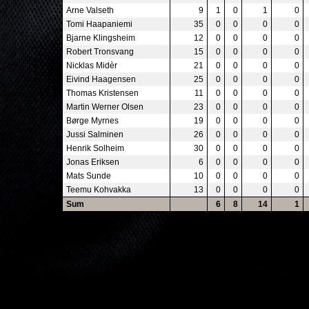
Arne Valseth
9
1
0
1
0
Tomi Haapaniemi
35
0
0
0
0
Bjarne Klingsheim
12
0
0
0
0
Robert Tronsvang
15
0
0
0
0
Nicklas Midèr
21
0
0
0
0
Eivind Haagensen
25
0
0
0
0
Thomas Kristensen
11
0
0
0
0
Martin Werner Olsen
23
0
0
0
0
Børge Myrnes
19
0
0
0
0
Jussi Salminen
26
0
0
0
0
Henrik Solheim
30
0
0
0
0
Jonas Eriksen
6
0
0
0
0
Mats Sunde
10
0
0
0
0
Teemu Kohvakka
13
0
0
0
0
Sum
6
8
14
1