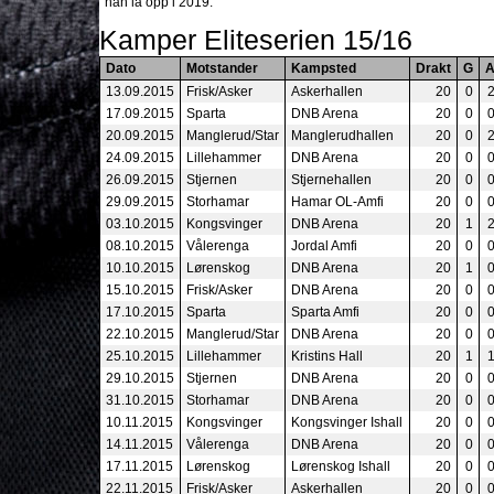
han la opp i 2019.
Kamper Eliteserien 15/16
Dato
Motstander
Kampsted
Drakt
G
13.09.2015
Frisk/Asker
Askerhallen
20
0
17.09.2015
Sparta
DNB Arena
20
0
20.09.2015
Manglerud/Star
Manglerudhallen
20
0
24.09.2015
Lillehammer
DNB Arena
20
0
26.09.2015
Stjernen
Stjernehallen
20
0
29.09.2015
Storhamar
Hamar OL-Amfi
20
0
03.10.2015
Kongsvinger
DNB Arena
20
1
08.10.2015
Vålerenga
Jordal Amfi
20
0
10.10.2015
Lørenskog
DNB Arena
20
1
15.10.2015
Frisk/Asker
DNB Arena
20
0
17.10.2015
Sparta
Sparta Amfi
20
0
22.10.2015
Manglerud/Star
DNB Arena
20
0
25.10.2015
Lillehammer
Kristins Hall
20
1
29.10.2015
Stjernen
DNB Arena
20
0
31.10.2015
Storhamar
DNB Arena
20
0
10.11.2015
Kongsvinger
Kongsvinger Ishall
20
0
14.11.2015
Vålerenga
DNB Arena
20
0
17.11.2015
Lørenskog
Lørenskog Ishall
20
0
22.11.2015
Frisk/Asker
Askerhallen
20
0