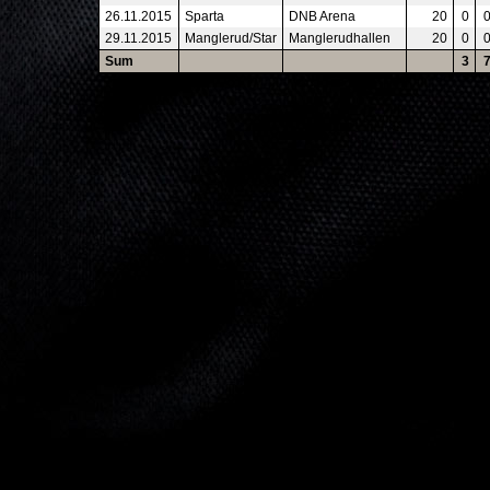
26.11.2015
Sparta
DNB Arena
20
0
29.11.2015
Manglerud/Star
Manglerudhallen
20
0
Sum
3