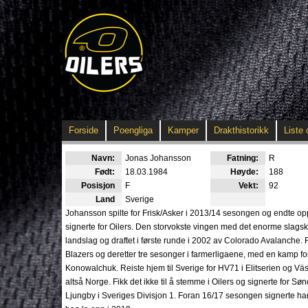
Forside
Poengliga
Kamper
Drakthistorikk
Liste 
Navn:
Jonas Johansson
Fatning:
R
Født:
18.03.1984
Høyde:
188
Posisjon
F
Vekt:
92
Land
Sverige
Johansson spilte for Frisk/Asker i 2013/14 sesongen og endte opp 
signerte for Oilers. Den storvokste vingen med det enorme slags
landslag og draftet i første runde i 2002 av Colorado Avalanche. 
Blazers og deretter tre sesonger i farmerligaene, med en kamp fo
Konowalchuk. Reiste hjem til Sverige for HV71 i Elitserien og Västerå
altså Norge. Fikk det ikke til å stemme i Oilers og signerte for 
Ljungby i Sveriges Divisjon 1. Foran 16/17 sesongen signerte han