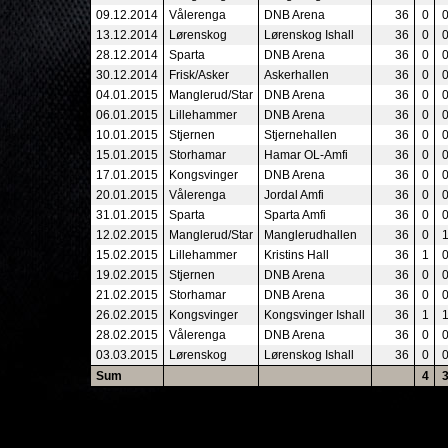
09.12.2014
Vålerenga
DNB Arena
36
0
13.12.2014
Lørenskog
Lørenskog Ishall
36
0
28.12.2014
Sparta
DNB Arena
36
0
30.12.2014
Frisk/Asker
Askerhallen
36
0
04.01.2015
Manglerud/Star
DNB Arena
36
0
06.01.2015
Lillehammer
DNB Arena
36
0
10.01.2015
Stjernen
Stjernehallen
36
0
15.01.2015
Storhamar
Hamar OL-Amfi
36
0
17.01.2015
Kongsvinger
DNB Arena
36
0
20.01.2015
Vålerenga
Jordal Amfi
36
0
31.01.2015
Sparta
Sparta Amfi
36
0
12.02.2015
Manglerud/Star
Manglerudhallen
36
0
15.02.2015
Lillehammer
Kristins Hall
36
1
19.02.2015
Stjernen
DNB Arena
36
0
21.02.2015
Storhamar
DNB Arena
36
0
26.02.2015
Kongsvinger
Kongsvinger Ishall
36
1
28.02.2015
Vålerenga
DNB Arena
36
0
03.03.2015
Lørenskog
Lørenskog Ishall
36
0
Sum
4