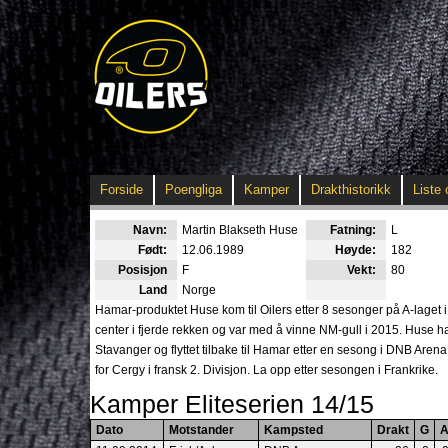
Forside
Poengliga
Kamper
Drakthistorikk
Liste 
Navn:
Martin Blakseth Huse
Fatning:
L
Født:
12.06.1989
Høyde:
182
Posisjon
F
Vekt:
80
Land
Norge
Hamar-produktet Huse kom til Oilers etter 8 sesonger på A-laget i
center i fjerde rekken og var med å vinne NM-gull i 2015. Huse hadd
Stavanger og flyttet tilbake til Hamar etter en sesong i DNB Aren
for Cergy i fransk 2. Divisjon. La opp etter sesongen i Frankrike.
Kamper Eliteserien 14/15
Dato
Motstander
Kampsted
Drakt
G