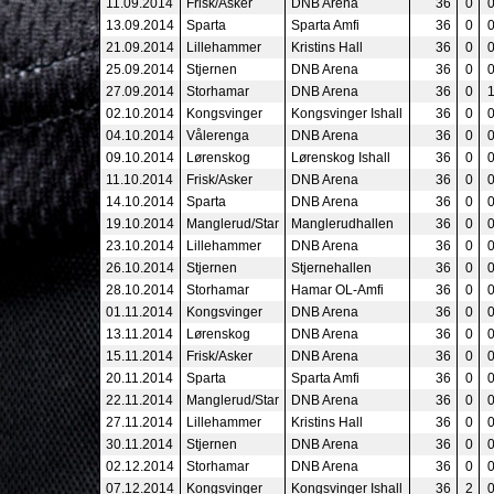
11.09.2014
Frisk/Asker
DNB Arena
36
0
13.09.2014
Sparta
Sparta Amfi
36
0
21.09.2014
Lillehammer
Kristins Hall
36
0
25.09.2014
Stjernen
DNB Arena
36
0
27.09.2014
Storhamar
DNB Arena
36
0
02.10.2014
Kongsvinger
Kongsvinger Ishall
36
0
04.10.2014
Vålerenga
DNB Arena
36
0
09.10.2014
Lørenskog
Lørenskog Ishall
36
0
11.10.2014
Frisk/Asker
DNB Arena
36
0
14.10.2014
Sparta
DNB Arena
36
0
19.10.2014
Manglerud/Star
Manglerudhallen
36
0
23.10.2014
Lillehammer
DNB Arena
36
0
26.10.2014
Stjernen
Stjernehallen
36
0
28.10.2014
Storhamar
Hamar OL-Amfi
36
0
01.11.2014
Kongsvinger
DNB Arena
36
0
13.11.2014
Lørenskog
DNB Arena
36
0
15.11.2014
Frisk/Asker
DNB Arena
36
0
20.11.2014
Sparta
Sparta Amfi
36
0
22.11.2014
Manglerud/Star
DNB Arena
36
0
27.11.2014
Lillehammer
Kristins Hall
36
0
30.11.2014
Stjernen
DNB Arena
36
0
02.12.2014
Storhamar
DNB Arena
36
0
07.12.2014
Kongsvinger
Kongsvinger Ishall
36
2