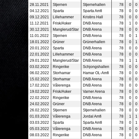
28.11.2021
Stjernen
Stjernehallen
78
0
0
04.12.2021
Sparta
Sparta Amfi
78
0
0
09.12.2021
Lillehammer
Kristins Hall
78
0
0
11.12.2021
Frisk/Asker
DNB Arena
78
1
0
30.12.2021
Manglerud/Star
DNB Arena
78
0
0
11.01.2022
Stjernen
DNB Arena
78
0
1
18.01.2022
Grüner
Grünerhallen
78
0
1
20.01.2022
Sparta
DNB Arena
78
0
0
22.01.2022
Lillehammer
DNB Arena
78
0
0
29.01.2022
Manglerud/Star
DNB Arena
78
1
1
03.02.2022
Ringerike
Schjongshallen
78
0
0
06.02.2022
Storhamar
Hamar OL-Amfi
78
0
0
15.02.2022
Storhamar
DNB Arena
78
0
0
17.02.2022
Vålerenga
DNB Arena
78
0
0
19.02.2022
Frisk/Asker
Varner Arena
78
0
0
22.02.2022
Ringerike
DNB Arena
78
0
0
24.02.2022
Grüner
DNB Arena
78
0
0
26.02.2022
Stjernen
Stjernehallen
78
0
0
01.03.2022
Vålerenga
Jordal Amfi
78
1
1
03.03.2022
Sparta
Sparta Amfi
78
0
1
05.03.2022
Vålerenga
DNB Arena
78
0
0
08.03.2022
Ringerike
DNB Arena
78
0
0