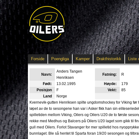
Forside
Poengliga
Kamper
Drakthistorikk
Liste 
Anders Tangen
Navn:
Fatning:
R
Henriksen
Født:
13.02.1995
Høyde:
179
Posisjon
F
Vekt:
85
Land
Norge
Kvernevik-gutten Henriksen spilte ungdomshockey for Viking før 
løpet av de to sesongene han var i Asker fikk han sin eliteseriede
spilletiden mellom Viking, Oilers og Oilers U20 de to første seson
rekke med Medhus og Balcers på Oilers U20 laget som gikk til fi
gull med Oilers. Forlot Stavanger for mer spilletid hos nyoppry
bunnlaget. Ble så hentet til Sparta foran 19/20 sesongen og tilbra