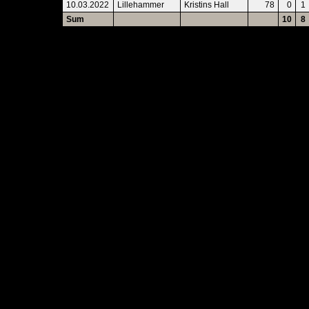
10.03.2022
Lillehammer
Kristins Hall
78
0
1
Sum
10
8