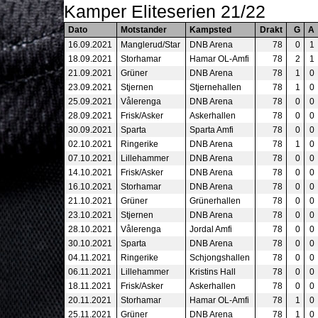
Kamper Eliteserien 21/22
Dato
Motstander
Kampsted
Drakt
G
A
16.09.2021
Manglerud/Star
DNB Arena
78
0
1
18.09.2021
Storhamar
Hamar OL-Amfi
78
2
1
21.09.2021
Grüner
DNB Arena
78
1
0
23.09.2021
Stjernen
Stjernehallen
78
1
0
25.09.2021
Vålerenga
DNB Arena
78
0
0
28.09.2021
Frisk/Asker
Askerhallen
78
0
0
30.09.2021
Sparta
Sparta Amfi
78
0
0
02.10.2021
Ringerike
DNB Arena
78
1
0
07.10.2021
Lillehammer
DNB Arena
78
0
0
14.10.2021
Frisk/Asker
DNB Arena
78
0
0
16.10.2021
Storhamar
DNB Arena
78
0
0
21.10.2021
Grüner
Grünerhallen
78
0
0
23.10.2021
Stjernen
DNB Arena
78
0
0
28.10.2021
Vålerenga
Jordal Amfi
78
0
0
30.10.2021
Sparta
DNB Arena
78
0
0
04.11.2021
Ringerike
Schjongshallen
78
0
0
06.11.2021
Lillehammer
Kristins Hall
78
0
0
18.11.2021
Frisk/Asker
Askerhallen
78
0
0
20.11.2021
Storhamar
Hamar OL-Amfi
78
1
0
25.11.2021
Grüner
DNB Arena
78
1
0