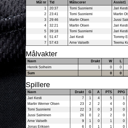
Mål nr
Tid
Målscorer
Assist1
1
20:37
Tomi Suoniemi
Jari Kesti
2
23:41
Tomi Suoniemi
Martin O
3
29:46
Martin Olsen
Jussi Sa
4
32:21
Martin Olsen
Jari Kesti
5
39:18
Tomi Suoniemi
Jari Kesti
6
51:47
Jari Kesti
Tommy E
7
57:43
Arne Valseth
Teemu K
Målvakter
Navn
Drakt
W
L
Henrik Solheim
1
0
0
Sum
0
0
Spillere
Navn
Drakt
G
A
PTS
PPG
Jari Kesti
7
1
4
5
1
Martin Werner Olsen
23
2
2
4
0
Tomi Suoniemi
22
3
0
3
0
Jussi Salminen
26
0
2
2
0
Arne Valseth
9
1
0
1
0
Jonas Eriksen
6
0
1
1
0