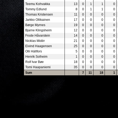
Teemu Kohvakka
13
0
1
1
0
Tommy Edlund
8
0
1
1
0
Thomas Kristensen
11
0
0
0
0
Jarkko Ollikainen
17
0
0
0
0
Børge Myrnes
19
0
0
0
0
Bjarne Klingsheim
12
0
0
0
0
Frode Håvarstein
14
0
0
0
0
Nicklas Midèr
21
0
0
0
0
Eivind Haagensen
25
0
0
0
0
Olli Hällfors
5
0
0
0
0
Henrik Solheim
1
0
0
0
0
Rolf Ivar Bøe
18
0
0
0
0
Tomi Haapaniemi
35
0
0
0
0
Sum
7
11
18
1