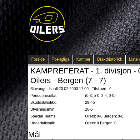
Forside
Poengliga
Kamper
Drakthistorikk
Liste 
KAMPREFERAT - 1. divisjon - 
Oilers - Bergen (7 - 7)
Stavanger Ishall 23.02.2003 17:00 - Tilskuere: 0
Perioderesultat:
(0-3, 5-0, 2-4, 0-0)
Skuddstatistikk:
29-45
Utvisningsmin:
20-6
Special Teams:
Oilers: 0-0 Bergen: 0-0
Undertallsmål:
Oilers: 0 Bergen: 0
Mål