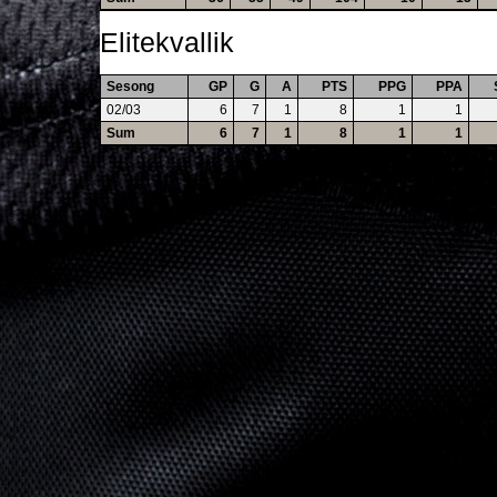
Elitekvallik
Sesong
GP
G
A
PTS
PPG
PPA
02/03
6
7
1
8
1
1
Sum
6
7
1
8
1
1