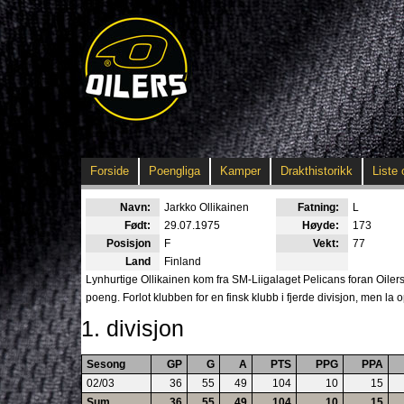
Forside
Poengliga
Kamper
Drakthistorikk
Liste 
Navn:
Jarkko Ollikainen
Fatning:
L
Født:
29.07.1975
Høyde:
173
Posisjon
F
Vekt:
77
Land
Finland
Lynhurtige Ollikainen kom fra SM-Liigalaget Pelicans foran Oile
poeng. Forlot klubben for en finsk klubb i fjerde divisjon, men la 
1. divisjon
Sesong
GP
G
A
PTS
PPG
PPA
02/03
36
55
49
104
10
15
Sum
36
55
49
104
10
15