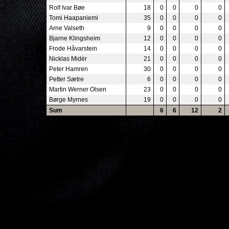
Rolf Ivar Bøe
18
0
0
0
0
Tomi Haapaniemi
35
0
0
0
0
Arne Valseth
9
0
0
0
0
Bjarne Klingsheim
12
0
0
0
0
Frode Håvarstein
14
0
0
0
0
Nicklas Midèr
21
0
0
0
0
Peter Hamren
30
0
0
0
0
Petter Sætre
6
0
0
0
0
Martin Werner Olsen
23
0
0
0
0
Børge Myrnes
19
0
0
0
0
Sum
6
6
12
2