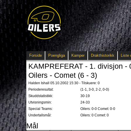
Forside
Poengliga
Kamper
Drakthistorikk
Liste 
KAMPREFERAT - 1. divisjon - 
Oilers - Comet (6 - 3)
Halden Ishall 05.10.2002 15:30 - Tilskuere: 0
Perioderesultat:
(1-1, 3-0, 2-2, 0-0)
Skuddstatistikk:
30-19
Utvisningsmin:
24-33
Special Teams:
Oilers: 0-0 Comet: 0-0
Undertallsmål:
Oilers: 0 Comet: 0
Mål