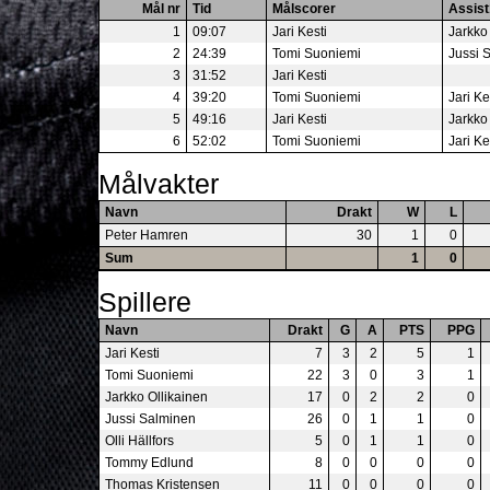
Mål nr
Tid
Målscorer
Assist
1
09:07
Jari Kesti
Jarkko
2
24:39
Tomi Suoniemi
Jussi 
3
31:52
Jari Kesti
4
39:20
Tomi Suoniemi
Jari Ke
5
49:16
Jari Kesti
Jarkko
6
52:02
Tomi Suoniemi
Jari Ke
Målvakter
Navn
Drakt
W
L
Peter Hamren
30
1
0
Sum
1
0
Spillere
Navn
Drakt
G
A
PTS
PPG
Jari Kesti
7
3
2
5
1
Tomi Suoniemi
22
3
0
3
1
Jarkko Ollikainen
17
0
2
2
0
Jussi Salminen
26
0
1
1
0
Olli Hällfors
5
0
1
1
0
Tommy Edlund
8
0
0
0
0
Thomas Kristensen
11
0
0
0
0