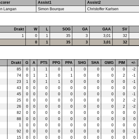
scorer
Assist1
Assist2
tin Langan
Simon Bourque
Christoffer Karlsen
Drakt
W
L
SOG
GA
GAA
SV
1
0
1
35
3
3,01
32
0
1
35
3
3,01
32
Drakt
G
A
PTS
PPG
PPA
SHG
SHA
GWG
PIM
+/-
85
0
1
1
0
1
0
0
0
0
-2
74
0
1
1
0
1
0
0
0
2
-1
23
1
0
1
1
0
0
0
0
0
-1
43
0
0
0
0
0
0
0
0
0
0
45
0
0
0
0
0
0
0
0
0
-1
25
0
0
0
0
0
0
0
0
2
-2
26
0
0
0
0
0
0
0
0
2
-2
82
0
0
0
0
0
0
0
0
0
0
88
0
0
0
0
0
0
0
0
0
0
1
0
0
0
0
0
0
0
0
0
0
92
0
0
0
0
0
0
0
0
0
-1
15
0
0
0
0
0
0
0
0
0
0