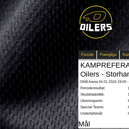
Forside
Poengliga
Ka
KAMPREFERAT -
Oilers - Storha
DNB Arena 04.01.2024 19:00 - 
Perioderesultat:
Skuddstatistikk:
Utvisningsmin:
Special Teams:
Undertallsmål:
Mål