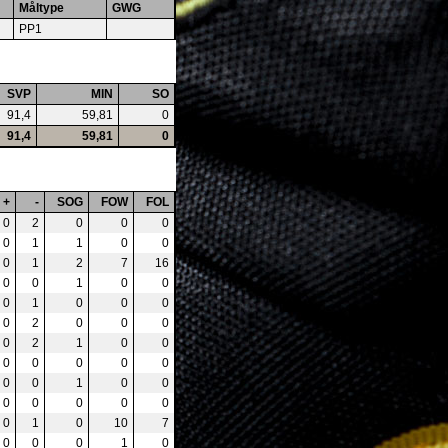
Måltype
GWG
PP1
SVP
MIN
SO
91,4
59,81
0
91,4
59,81
0
+
-
SOG
FOW
FOL
0
2
0
0
0
0
1
1
0
0
0
1
2
7
16
0
0
1
0
0
0
1
0
0
0
0
2
0
0
0
0
2
1
0
0
0
0
0
0
0
0
0
1
0
0
0
0
0
0
0
0
1
0
10
7
0
0
0
1
0