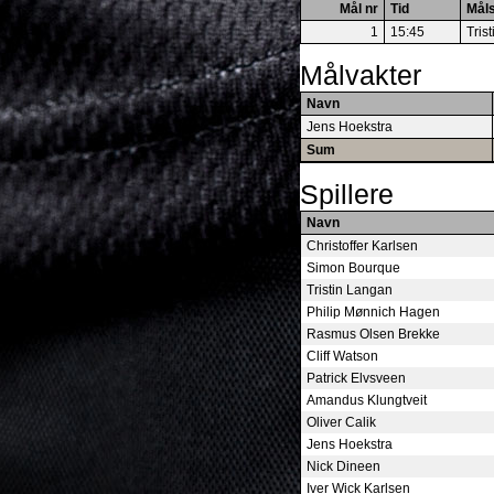
Mål nr
Tid
Mål
1
15:45
Tris
Målvakter
Navn
Jens Hoekstra
Sum
Spillere
Navn
Christoffer Karlsen
Simon Bourque
Tristin Langan
Philip Mønnich Hagen
Rasmus Olsen Brekke
Cliff Watson
Patrick Elvsveen
Amandus Klungtveit
Oliver Calik
Jens Hoekstra
Nick Dineen
Iver Wick Karlsen