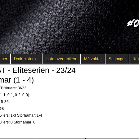
mper
Drakthistorikk
Liste over spillere
Målvakter
Sesonger
Rek
 Eliteserien - 23/24
mar (1 - 4)
Tilskuere: 3623
(1-1, 0-1, 0-2, 0-0)
15-36
8-6
Oilers: 1-3 Storhamar: 1-4
Oilers: 0 Storhamar: 0