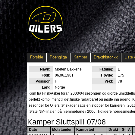
Forside
Poengliga
Kamper
Drakthistorikk
Liste 
Navn:
Morten Bakkene
Fatning:
L
Født:
06.06.1981
Høyde:
175
Posisjon
F
Vekt:
78
Land
Norge
Kom fra Frisk/Asker foran 2003/04 sesongen og gjorde umiddelbar
perfekt kompliment til det finske radarparet og pøste inn poeng. K
sesonger for Oilers før skader satte en stopper for karrieren i 201
første NM-finalen på hjemmebane i 2006. Tidligere norgesmester
Kamper Sluttspill 07/08
Dato
Motstander
Kampsted
Drakt
G
A