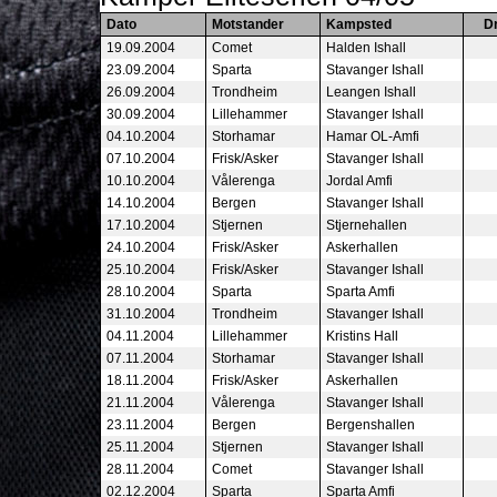
Dato
Motstander
Kampsted
D
19.09.2004
Comet
Halden Ishall
23.09.2004
Sparta
Stavanger Ishall
26.09.2004
Trondheim
Leangen Ishall
30.09.2004
Lillehammer
Stavanger Ishall
04.10.2004
Storhamar
Hamar OL-Amfi
07.10.2004
Frisk/Asker
Stavanger Ishall
10.10.2004
Vålerenga
Jordal Amfi
14.10.2004
Bergen
Stavanger Ishall
17.10.2004
Stjernen
Stjernehallen
24.10.2004
Frisk/Asker
Askerhallen
25.10.2004
Frisk/Asker
Stavanger Ishall
28.10.2004
Sparta
Sparta Amfi
31.10.2004
Trondheim
Stavanger Ishall
04.11.2004
Lillehammer
Kristins Hall
07.11.2004
Storhamar
Stavanger Ishall
18.11.2004
Frisk/Asker
Askerhallen
21.11.2004
Vålerenga
Stavanger Ishall
23.11.2004
Bergen
Bergenshallen
25.11.2004
Stjernen
Stavanger Ishall
28.11.2004
Comet
Stavanger Ishall
02.12.2004
Sparta
Sparta Amfi