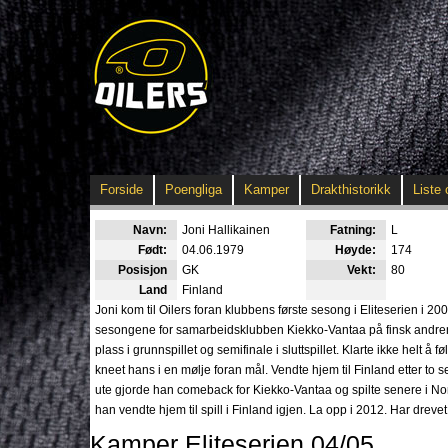
Forside
Poengliga
Kamper
Drakthistorikk
Liste 
Navn:
Joni Hallikainen
Fatning:
L
Født:
04.06.1979
Høyde:
174
Posisjon
GK
Vekt:
80
Land
Finland
Joni kom til Oilers foran klubbens første sesong i Eliteserien i 2
sesongene for samarbeidsklubben Kiekko-Vantaa på finsk andreniv
plass i grunnspillet og semifinale i sluttspillet. Klarte ikke helt å 
kneet hans i en mølje foran mål. Vendte hjem til Finland etter to s
ute gjorde han comeback for Kiekko-Vantaa og spilte senere i Norg
han vendte hjem til spill i Finland igjen. La opp i 2012. Har dre
Kamper Eliteserien 04/05