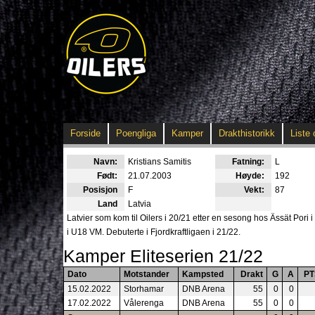
Forside
Poengliga
Kamper
Drakthistorikk
Liste 
Navn:
Kristians Samitis
Fatning:
L
Født:
21.07.2003
Høyde:
192
Posisjon
F
Vekt:
87
Land
Latvia
Latvier som kom til Oilers i 20/21 etter en sesong hos Ässät Pori i 
i U18 VM. Debuterte i Fjordkraftligaen i 21/22.
Kamper Eliteserien 21/22
Dato
Motstander
Kampsted
Drakt
G
A
PT
15.02.2022
Storhamar
DNB Arena
55
0
0
17.02.2022
Vålerenga
DNB Arena
55
0
0