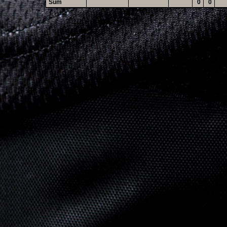
Sum
0
0